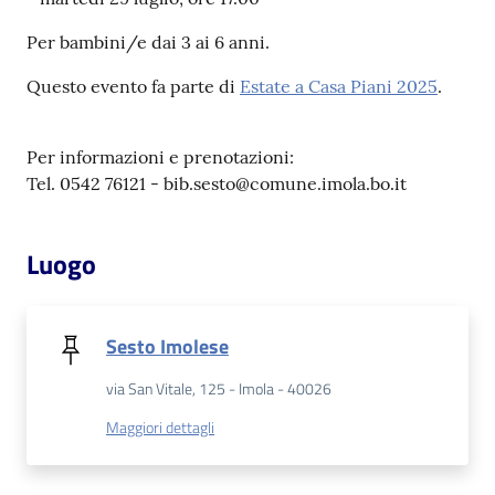
Per bambini/e dai 3 ai 6 anni.
Patto
per
Questo evento fa parte di
Estate a Casa Piani 2025
.
la
lettura
Per informazioni e prenotazioni:
Tel. 0542 76121 - bib.sesto@comune.imola.bo.it
Seguici
Luogo
su
Sesto Imolese
via San Vitale, 125 - Imola - 40026
Maggiori dettagli