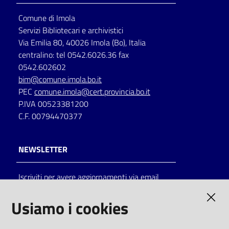
Comune di Imola
Servizi Bibliotecari e archivistici
Via Emilia 80, 40026 Imola (Bo), Italia
centralino: tel 0542.6026.36 fax
0542.602602
bim@comune.imola.bo.it
PEC
comune.imola@cert.provincia.bo.it
P.IVA 00523381200
C.F. 00794470377
NEWSLETTER
Iscriviti per avere aggiornamenti via email
AMMINISTRAZIONE TRASPARENTE
Usiamo i cookies
I dati personali pubblicati sono riutilizzabili