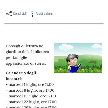
i
contenuti
Condividi
Vedi azioni
Risorse
online
Consigli di lettura nel
giardino della biblioteca
per famiglie
appassionate di storie.
Casa
Calendario degli
Piani
incontri:
- martedì 1 luglio, ore 17.00
Archivio
- martedì 8 luglio, ore 17.00
storico
- martedì 15 luglio, ore 17.00
- martedì 22 luglio, ore 17.00
Decentrate
- martedì 29 luglio, ore 17.00