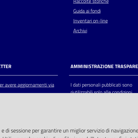
Raccolte storiche
Guida ai fondi
Inventari on-line
Archivi
TTER
AMMINISTRAZIONE TRASPAR
 per avere aggiornamenti via
I dati personali pubblicati sono
riutilizzabili solo alle condizioni
previste dalla direttiva comunitar
2003/98/CE e dal d.lgs. 36/200
 e di sessione per garantire un miglior servizio di navigazione 