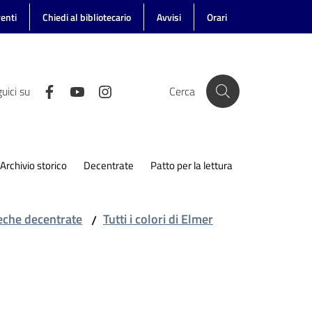
enti
Chiedi al bibliotecario
Avvisi
Orari
uici su
Cerca
Archivio storico
Decentrate
Patto per la lettura
teche decentrate
Tutti i colori di Elmer
/