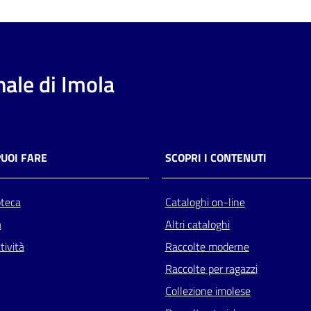
ale di Imola
PUOI FARE
SCOPRI I CONTENUTI
oteca
Cataloghi on-line
a
Altri cataloghi
tività
Raccolte moderne
Raccolte per ragazzi
Collezione imolese