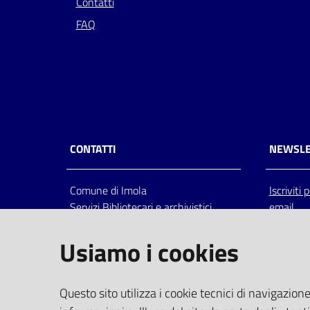
Contatti
FAQ
CONTATTI
NEWSLE
Comune di Imola
Iscriviti
Servizi Bibliotecari e archivistici
email
Via Emilia 80, 40026 Imola (Bo),
Italia
Usiamo i cookies
centralino: tel 0542.6026.36 fax
0542.602602
bim@comune.imola.bo.it
Questo sito utilizza i cookie tecnici di navigazione
PEC