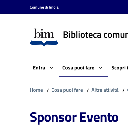
Vai al contenuto
Vai alla navigazione
Vai al footer
Comune di Imola
Biblioteca comun
Entra
Cosa puoi fare
Scopri 
Home
Cosa puoi fare
Altre attività
/
/
/
Sponsor Evento