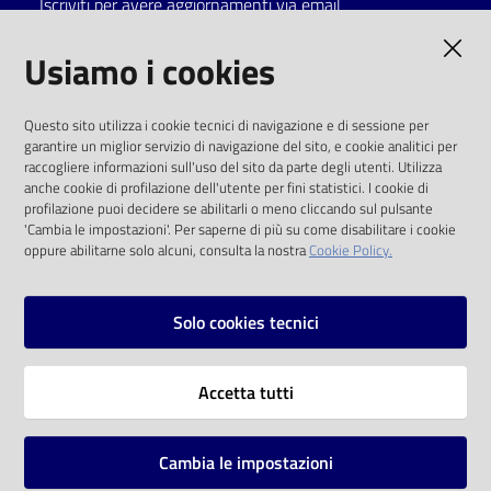
Iscriviti per avere aggiornamenti via email
Catalogo
AMMINISTRAZIONE TRASPARENTE
Usiamo i cookies
on line
I dati personali pubblicati sono riutilizzabili
Eventi
Questo sito utilizza i cookie tecnici di navigazione e di sessione per
solo alle condizioni previste dalla direttiva
garantire un miglior servizio di navigazione del sito, e cookie analitici per
comunitaria 2003/98/CE e dal d.lgs. 36/2006
raccogliere informazioni sull'uso del sito da parte degli utenti. Utilizza
Chiedi al
anche cookie di profilazione dell'utente per fini statistici. I cookie di
bibliotecario
SOCIAL
profilazione puoi decidere se abilitarli o meno cliccando sul pulsante
'Cambia le impostazioni'. Per saperne di più su come disabilitare i cookie
oppure abilitarne solo alcuni, consulta la nostra
Cookie Policy.
Avvisi
Facebook
Youtube
Instagram
Orari
Solo cookies tecnici
Vai alla pagina
Accetta tutti
Privacy
Note legali
Cambia le impostazioni