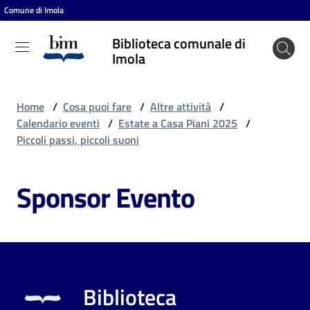
Comune di Imola
Vai al contenuto
Vai alla navigazione
Vai al footer
Biblioteca comunale di
Biblioteca
Imola
comunale
di Imola
Home
/
Cosa puoi fare
/
Altre attività
/
Calendario eventi
/
Estate a Casa Piani 2025
/
Piccoli passi, piccoli suoni
Entra
Sponsor Evento
Cosa
puoi
fare
Biblioteca
Scopri