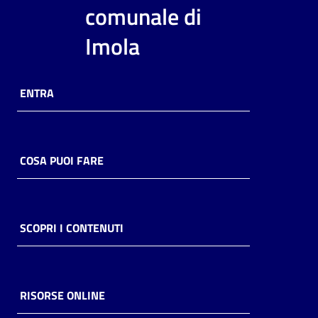
i
comunale di
contenuti
Imola
Risorse
ENTRA
online
COSA PUOI FARE
Casa
Piani
SCOPRI I CONTENUTI
Archivio
storico
RISORSE ONLINE
Decentrate