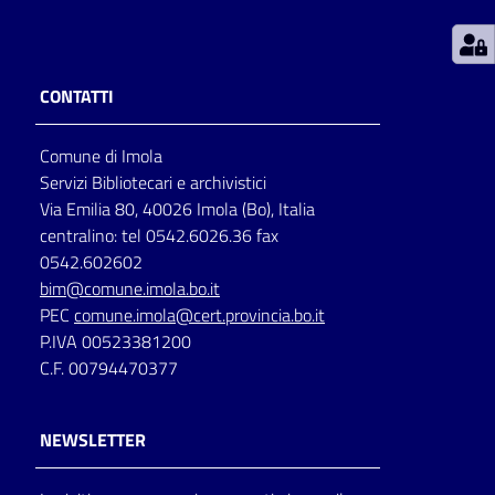
Patto
per
CONTATTI
la
lettura
Comune di Imola
Servizi Bibliotecari e archivistici
Via Emilia 80, 40026 Imola (Bo), Italia
Seguici
centralino: tel 0542.6026.36 fax
su
0542.602602
bim@comune.imola.bo.it
PEC
comune.imola@cert.provincia.bo.it
P.IVA 00523381200
C.F. 00794470377
NEWSLETTER