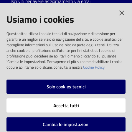
Iscriviti per avere aggiornamenti via email
Catalogo
AMMINISTRAZIONE TRASPARENTE
Usiamo i cookies
on line
I dati personali pubblicati sono riutilizzabili
Eventi
Questo sito utilizza i cookie tecnici di navigazione e di sessione per
solo alle condizioni previste dalla direttiva
garantire un miglior servizio di navigazione del sito, e cookie analitici per
comunitaria 2003/98/CE e dal d.lgs. 36/2006
raccogliere informazioni sull'uso del sito da parte degli utenti. Utilizza
Chiedi al
anche cookie di profilazione dell'utente per fini statistici. I cookie di
bibliotecario
SOCIAL
profilazione puoi decidere se abilitarli o meno cliccando sul pulsante
'Cambia le impostazioni'. Per saperne di più su come disabilitare i cookie
oppure abilitarne solo alcuni, consulta la nostra
Cookie Policy.
Avvisi
Facebook
Youtube
Instagram
Orari
Solo cookies tecnici
Vai alla pagina
Accetta tutti
Privacy
Note legali
Cambia le impostazioni