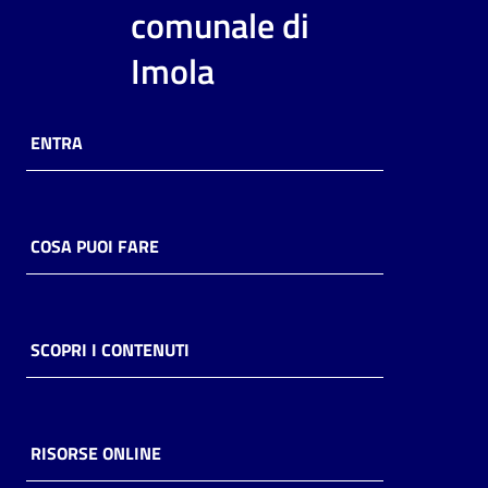
i
comunale di
contenuti
Imola
Risorse
ENTRA
online
COSA PUOI FARE
Casa
Piani
SCOPRI I CONTENUTI
Archivio
storico
RISORSE ONLINE
Decentrate