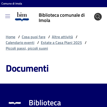
Comune di Imola
Vai al contenuto
Vai alla navigazione
Vai al footer
Biblioteca comunale di
Biblioteca
Imola
comunale
di Imola
Home
/
Cosa puoi fare
/
Altre attività
/
Calendario eventi
/
Estate a Casa Piani 2025
/
Piccoli passi, piccoli suoni
Entra
Documenti
Cosa
puoi
fare
Biblioteca
Scopri