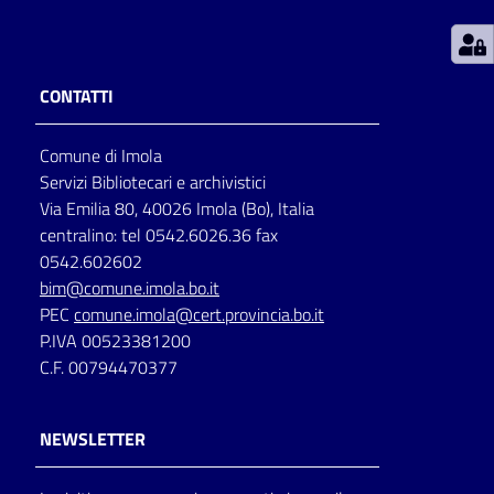
Patto
per
CONTATTI
la
lettura
Comune di Imola
Servizi Bibliotecari e archivistici
Via Emilia 80, 40026 Imola (Bo), Italia
Seguici
centralino: tel 0542.6026.36 fax
su
0542.602602
bim@comune.imola.bo.it
PEC
comune.imola@cert.provincia.bo.it
P.IVA 00523381200
C.F. 00794470377
NEWSLETTER