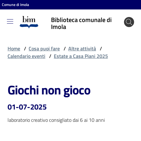
Comune di Imola
Vai al contenuto
Vai alla navigazione
Vai al footer
Biblioteca comunale di
Biblioteca
Imola
comunale
di Imola
Home
/
Cosa puoi fare
/
Altre attività
/
Calendario eventi
/
Estate a Casa Piani 2025
Entra
Giochi non gioco
Salta al contenuto
Cosa
puoi
01-07-2025
fare
laboratorio creativo consigliato dai 6 ai 10 anni
Scopri