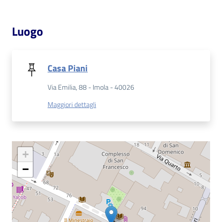
Patto
Luogo
per
la
lettura
Casa Piani
Via Emilia, 88 - Imola - 40026
Seguici
Maggiori dettagli
su
+
−