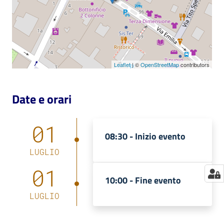
Catalogo
on line
Eventi
Leaflet
| ©
OpenStreetMap
contributors
Chiedi al
bibliotecario
Date e orari
Avvisi
01
08:30 -
Inizio evento
Orari
LUGLIO
01
10:00 -
Fine evento
LUGLIO