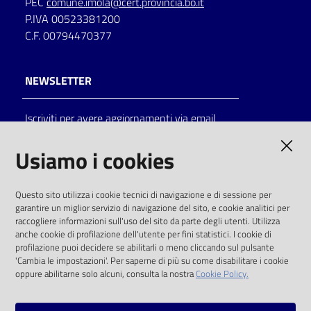
PEC
comune.imola@cert.provincia.bo.it
P.IVA 00523381200
C.F. 00794470377
NEWSLETTER
Iscriviti per avere aggiornamenti via email
AMMINISTRAZIONE TRASPARENTE
Usiamo i cookies
I dati personali pubblicati sono riutilizzabili
Questo sito utilizza i cookie tecnici di navigazione e di sessione per
solo alle condizioni previste dalla direttiva
garantire un miglior servizio di navigazione del sito, e cookie analitici per
comunitaria 2003/98/CE e dal d.lgs. 36/2006
raccogliere informazioni sull'uso del sito da parte degli utenti. Utilizza
anche cookie di profilazione dell'utente per fini statistici. I cookie di
SOCIAL
profilazione puoi decidere se abilitarli o meno cliccando sul pulsante
'Cambia le impostazioni'. Per saperne di più su come disabilitare i cookie
oppure abilitarne solo alcuni, consulta la nostra
Cookie Policy.
Facebook
Youtube
Instagram