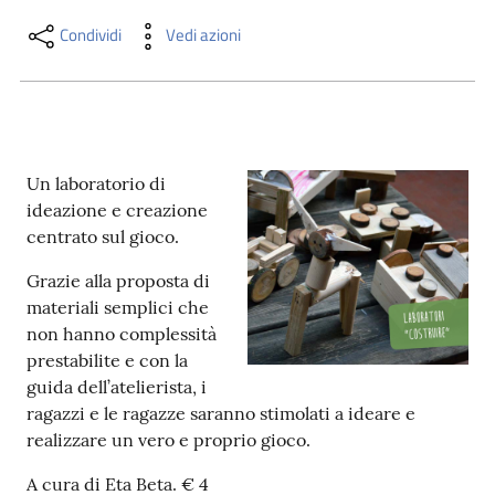
i
contenuti
Condividi
Vedi azioni
Risorse
online
Un laboratorio di
ideazione e creazione
centrato sul gioco.
Grazie alla proposta di
materiali semplici che
Casa
non hanno complessità
Piani
prestabilite e con la
guida dell’atelierista, i
Archivio
ragazzi e le ragazze saranno stimolati a ideare e
storico
realizzare un vero e proprio gioco.
A cura di Eta Beta. € 4
Decentrate