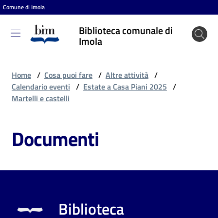
Comune di Imola
Vai al contenuto
Vai alla navigazione
Vai al footer
Biblioteca comunale di
Biblioteca
Imola
comunale
di Imola
Home
/
Cosa puoi fare
/
Altre attività
/
Calendario eventi
/
Estate a Casa Piani 2025
/
Martelli e castelli
Entra
Documenti
Cosa
puoi
fare
Biblioteca
Scopri