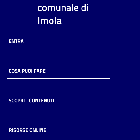
i
comunale di
contenuti
Imola
Risorse
ENTRA
online
COSA PUOI FARE
Casa
Piani
SCOPRI I CONTENUTI
Archivio
storico
RISORSE ONLINE
Decentrate