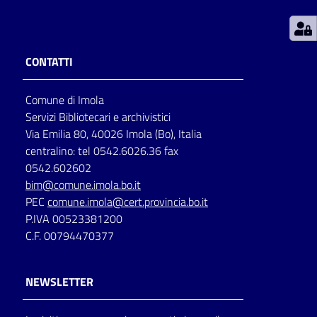
Patto
per
CONTATTI
la
lettura
Comune di Imola
Servizi Bibliotecari e archivistici
Via Emilia 80, 40026 Imola (Bo), Italia
Seguici
centralino: tel 0542.6026.36 fax
su
0542.602602
bim@comune.imola.bo.it
PEC
comune.imola@cert.provincia.bo.it
P.IVA 00523381200
C.F. 00794470377
NEWSLETTER