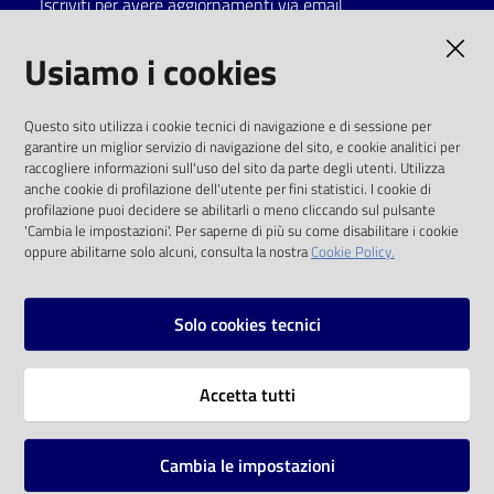
Iscriviti per avere aggiornamenti via email
Catalogo
AMMINISTRAZIONE TRASPARENTE
Usiamo i cookies
on line
I dati personali pubblicati sono riutilizzabili
Eventi
Questo sito utilizza i cookie tecnici di navigazione e di sessione per
solo alle condizioni previste dalla direttiva
garantire un miglior servizio di navigazione del sito, e cookie analitici per
comunitaria 2003/98/CE e dal d.lgs. 36/2006
raccogliere informazioni sull'uso del sito da parte degli utenti. Utilizza
Chiedi al
anche cookie di profilazione dell'utente per fini statistici. I cookie di
bibliotecario
SOCIAL
profilazione puoi decidere se abilitarli o meno cliccando sul pulsante
'Cambia le impostazioni'. Per saperne di più su come disabilitare i cookie
oppure abilitarne solo alcuni, consulta la nostra
Cookie Policy.
Avvisi
Facebook
Youtube
Instagram
Orari
Solo cookies tecnici
Vai alla pagina
Accetta tutti
Privacy
Note legali
Cambia le impostazioni