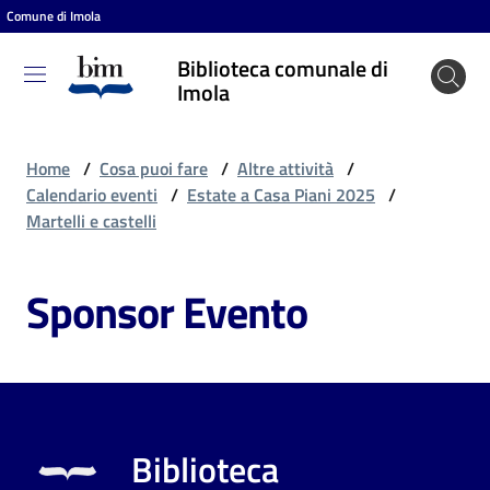
Comune di Imola
Vai al contenuto
Vai alla navigazione
Vai al footer
Biblioteca comunale di
Biblioteca
Imola
comunale
di Imola
Home
/
Cosa puoi fare
/
Altre attività
/
Calendario eventi
/
Estate a Casa Piani 2025
/
Martelli e castelli
Entra
Sponsor Evento
Cosa
puoi
fare
Biblioteca
Scopri