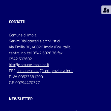
Patto
per
CONTATTI
la
lettura
Comune di Imola
Servizi Bibliotecari e archivistici
Via Emilia 80, 40026 Imola (Bo), Italia
Seguici
centralino: tel 0542.6026.36 fax
su
0542.602602
bim@comune.imola.bo.it
PEC
comune.imola@cert.provincia.bo.it
P.IVA 00523381200
C.F. 00794470377
NEWSLETTER