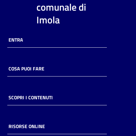
i
comunale di
contenuti
Imola
Risorse
ENTRA
online
COSA PUOI FARE
Casa
Piani
SCOPRI I CONTENUTI
Archivio
storico
RISORSE ONLINE
Decentrate