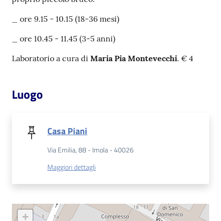
_ ore 9.15 - 10.15 (18-36 mesi)
Patto
per
_ ore 10.45 - 11.45 (3-5 anni)
la
Laboratorio a cura di
Maria Pia Montevecchi
. € 4
lettura
Luogo
Seguici
su
Casa Piani
Via Emilia, 88 - Imola - 40026
Maggiori dettagli
+