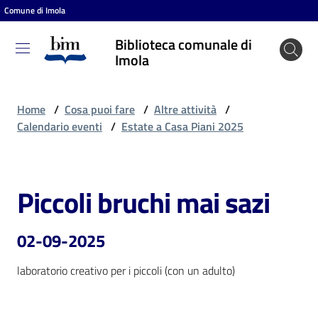
Comune di Imola
Vai al contenuto
Vai alla navigazione
Vai al footer
Biblioteca comunale di
Biblioteca
Imola
comunale
di Imola
Home
/
Cosa puoi fare
/
Altre attività
/
Calendario eventi
/
Estate a Casa Piani 2025
Entra
Piccoli bruchi mai sazi
Salta al contenuto
Cosa
puoi
02-09-2025
fare
laboratorio creativo per i piccoli (con un adulto)
Scopri