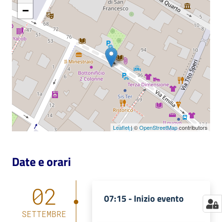
−
Catalogo
on line
Eventi
Chiedi al
bibliotecario
Avvisi
Leaflet
| ©
OpenStreetMap
contributors
Orari
Date e orari
02
07:15 -
Inizio evento
SETTEMBRE