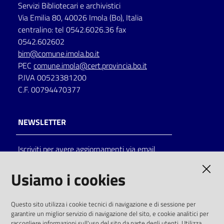
Servizi Bibliotecari e archivistici
Via Emilia 80, 40026 Imola (Bo), Italia
centralino: tel 0542.6026.36 fax
0542.602602
bim@comune.imola.bo.it
PEC
comune.imola@cert.provincia.bo.it
P.IVA 00523381200
C.F. 00794470377
NEWSLETTER
Iscriviti per avere aggiornamenti via email
AMMINISTRAZIONE TRASPARENTE
Usiamo i cookies
I dati personali pubblicati sono riutilizzabili
Questo sito utilizza i cookie tecnici di navigazione e di sessione per
solo alle condizioni previste dalla direttiva
garantire un miglior servizio di navigazione del sito, e cookie analitici per
comunitaria 2003/98/CE e dal d.lgs. 36/2006
raccogliere informazioni sull'uso del sito da parte degli utenti. Utilizza