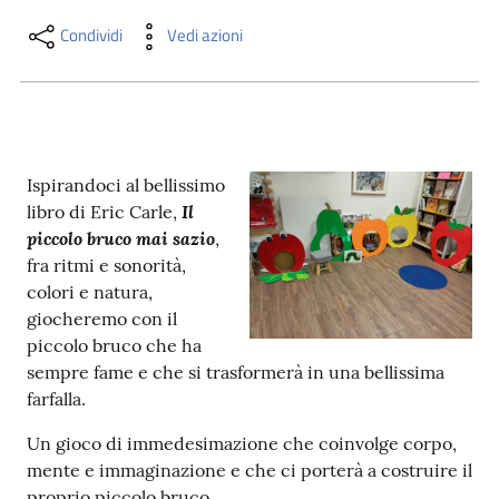
i
contenuti
Condividi
Vedi azioni
Risorse
online
Ispirandoci al bellissimo
Il
libro di Eric Carle,
piccolo bruco mai sazio
,
fra ritmi e sonorità,
colori e natura,
giocheremo con il
Casa
piccolo bruco che ha
Piani
sempre fame e che si trasformerà in una bellissima
farfalla.
Archivio
storico
Un gioco di immedesimazione che coinvolge corpo,
mente e immaginazione e che ci porterà a costruire il
Decentrate
proprio piccolo bruco.