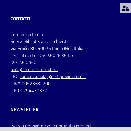
Patto
CONTATTI
per
la
Comune di Imola
lettura
Servizi Bibliotecari e archivistici
Via Emilia 80, 40026 Imola (Bo), Italia
centralino: tel 0542.6026.36 fax
Seguici
0542.602602
su
bim@comune.imola.bo.it
PEC
comune.imola@cert.provincia.bo.it
P.IVA 00523381200
C.F. 00794470377
NEWSLETTER
Iscriviti per avere aggiornamenti via email