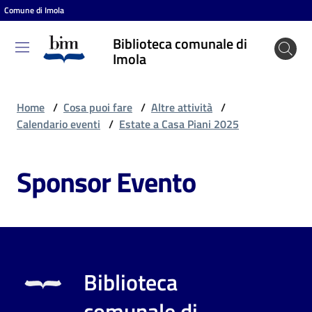
Comune di Imola
Vai al contenuto
Vai alla navigazione
Vai al footer
Biblioteca comunale di
Biblioteca
Imola
comunale
di Imola
Home
/
Cosa puoi fare
/
Altre attività
/
Calendario eventi
/
Estate a Casa Piani 2025
Entra
Sponsor Evento
Cosa
puoi
fare
Biblioteca
Scopri
comunale di