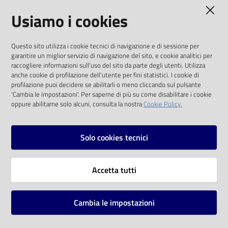
AMMINISTRAZIONE TRASPARENTE
Usiamo i cookies
Catalogo
on line
I dati personali pubblicati sono riutilizzabili
Questo sito utilizza i cookie tecnici di navigazione e di sessione per
solo alle condizioni previste dalla direttiva
Eventi
garantire un miglior servizio di navigazione del sito, e cookie analitici per
comunitaria 2003/98/CE e dal d.lgs. 36/2006
raccogliere informazioni sull'uso del sito da parte degli utenti. Utilizza
anche cookie di profilazione dell'utente per fini statistici. I cookie di
Chiedi al
SOCIAL
profilazione puoi decidere se abilitarli o meno cliccando sul pulsante
bibliotecario
'Cambia le impostazioni'. Per saperne di più su come disabilitare i cookie
oppure abilitarne solo alcuni, consulta la nostra
Cookie Policy.
Facebook
Youtube
Instagram
Avvisi
Solo cookies tecnici
Orari
Vai alla pagina
Accetta tutti
Privacy
Note legali
Cambia le impostazioni
Mappa del sito