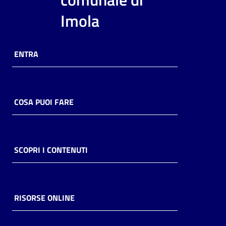
i
Imola
contenuti
ENTRA
Risorse
online
COSA PUOI FARE
Casa
SCOPRI I CONTENUTI
Piani
Archivio
storico
RISORSE ONLINE
Decentrate