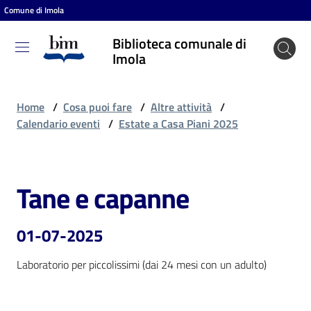
Comune di Imola
Vai al contenuto
Vai alla navigazione
Vai al footer
Biblioteca comunale di
Biblioteca
Imola
comunale
di Imola
Home
/
Cosa puoi fare
/
Altre attività
/
Calendario eventi
/
Estate a Casa Piani 2025
Entra
Tane e capanne
Salta al contenuto
Cosa
puoi
01-07-2025
fare
Laboratorio per piccolissimi (dai 24 mesi con un adulto)
Scopri