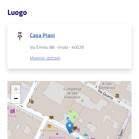
Luogo
Patto
per
la
Casa Piani
lettura
Via Emilia, 88 - Imola - 40026
Maggiori dettagli
Seguici
su
+
−