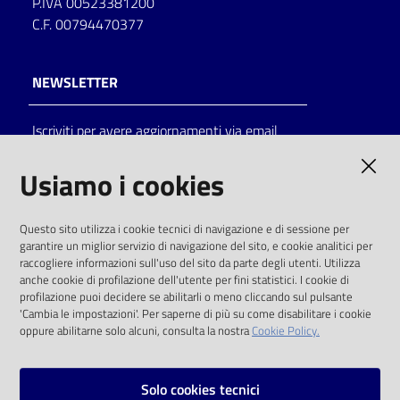
P.IVA 00523381200
C.F. 00794470377
NEWSLETTER
Iscriviti per avere aggiornamenti via email
AMMINISTRAZIONE TRASPARENTE
Usiamo i cookies
I dati personali pubblicati sono riutilizzabili
Questo sito utilizza i cookie tecnici di navigazione e di sessione per
solo alle condizioni previste dalla direttiva
garantire un miglior servizio di navigazione del sito, e cookie analitici per
comunitaria 2003/98/CE e dal d.lgs. 36/2006
raccogliere informazioni sull'uso del sito da parte degli utenti. Utilizza
anche cookie di profilazione dell'utente per fini statistici. I cookie di
SOCIAL
profilazione puoi decidere se abilitarli o meno cliccando sul pulsante
'Cambia le impostazioni'. Per saperne di più su come disabilitare i cookie
oppure abilitarne solo alcuni, consulta la nostra
Cookie Policy.
Facebook
Youtube
Instagram
Solo cookies tecnici