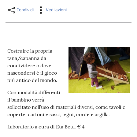
i
contenuti
Condividi
Vedi azioni
Risorse
online
Costruire la propria
tana/capanna da
condividere o dove
nascondersi è il gioco
più antico del mondo.
Casa
Con modalità differenti
Piani
il bambino verrà
sollecitato nell’uso di materiali diversi, come tavoli e
Archivio
coperte, cartoni e sassi, legni, corde e argilla.
storico
Laboratorio a cura di Eta Beta. € 4
Decentrate