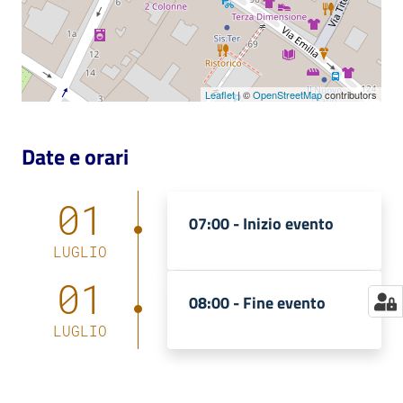
Catalogo
on line
Leaflet
| ©
OpenStreetMap
contributors
Eventi
Chiedi al
Date e orari
bibliotecario
01
Avvisi
07:00 -
Inizio evento
LUGLIO
Orari
01
08:00 -
Fine evento
LUGLIO