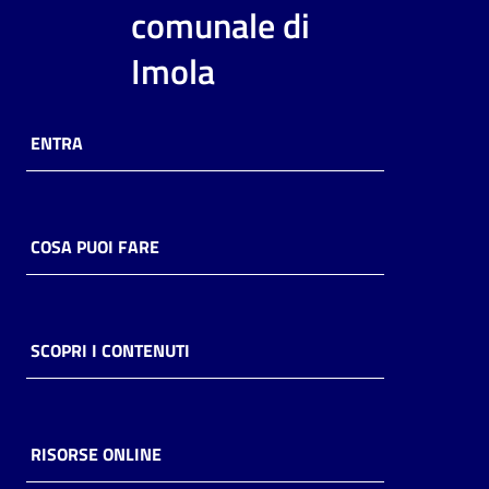
i
comunale di
contenuti
Imola
Risorse
ENTRA
online
COSA PUOI FARE
Casa
Piani
SCOPRI I CONTENUTI
Archivio
storico
RISORSE ONLINE
Decentrate