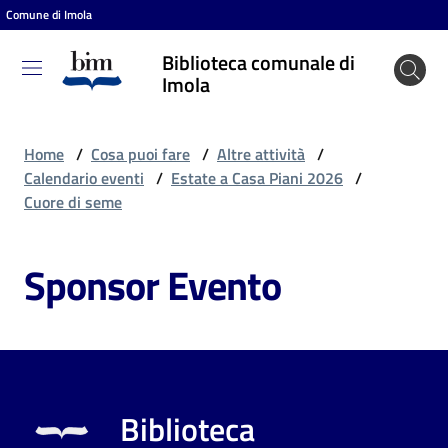
Comune di Imola
Vai al contenuto
Vai alla navigazione
Vai al footer
Biblioteca comunale di
Biblioteca
Imola
comunale
di Imola
Home
/
Cosa puoi fare
/
Altre attività
/
Calendario eventi
/
Estate a Casa Piani 2026
/
Cuore di seme
Entra
Sponsor Evento
Cosa
puoi
fare
Biblioteca
Scopri