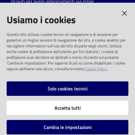
Iscriviti per avere aggiornamenti via email
Catalogo
AMMINISTRAZIONE TRASPARENTE
Usiamo i cookies
on line
I dati personali pubblicati sono riutilizzabili
Eventi
Questo sito utilizza i cookie tecnici di navigazione e di sessione per
solo alle condizioni previste dalla direttiva
garantire un miglior servizio di navigazione del sito, e cookie analitici per
comunitaria 2003/98/CE e dal d.lgs. 36/2006
raccogliere informazioni sull'uso del sito da parte degli utenti. Utilizza
Chiedi al
anche cookie di profilazione dell'utente per fini statistici. I cookie di
bibliotecario
SOCIAL
profilazione puoi decidere se abilitarli o meno cliccando sul pulsante
'Cambia le impostazioni'. Per saperne di più su come disabilitare i cookie
oppure abilitarne solo alcuni, consulta la nostra
Cookie Policy.
Avvisi
Facebook
Youtube
Instagram
Orari
Solo cookies tecnici
Vai alla pagina
Accetta tutti
Privacy
Note legali
Cambia le impostazioni