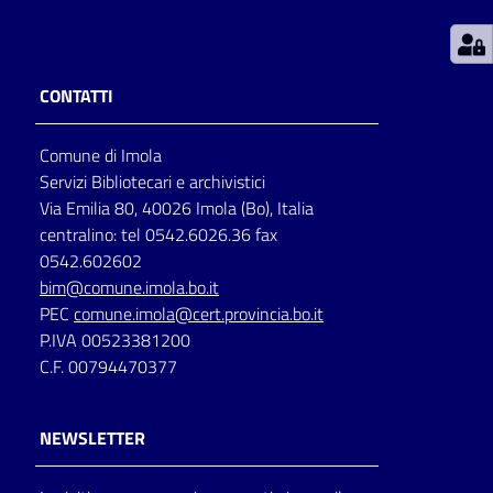
Patto
per
CONTATTI
la
lettura
Comune di Imola
Servizi Bibliotecari e archivistici
Via Emilia 80, 40026 Imola (Bo), Italia
Seguici
centralino: tel 0542.6026.36 fax
su
0542.602602
bim@comune.imola.bo.it
PEC
comune.imola@cert.provincia.bo.it
P.IVA 00523381200
C.F. 00794470377
NEWSLETTER