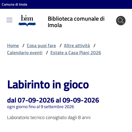
Comune di Imola
Vai al contenuto
Vai alla navigazione
Vai al footer
Biblioteca comunale di
Biblioteca
Imola
comunale
di Imola
Home
/
Cosa puoi fare
/
Altre attività
/
Calendario eventi
/
Estate a Casa Piani 2026
Entra
Labirinto in gioco
Salta al contenuto
Cosa
puoi
dal 07-09-2026 al 09-09-2026
fare
ogni giorno fino al 9 settembre 2026
Laboratorio tecnico consigliato dagli 8 anni
Scopri