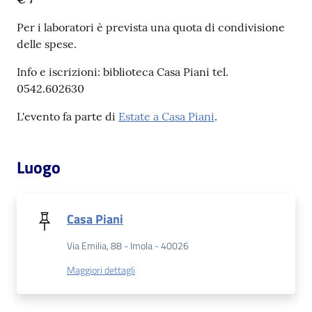
Per i laboratori è prevista una quota di condivisione
Patto
delle spese.
per
la
Info e iscrizioni: biblioteca Casa Piani tel.
lettura
0542.602630
L'evento fa parte di
Estate a Casa Piani
.
Seguici
Luogo
su
Casa Piani
Via Emilia, 88 - Imola - 40026
Maggiori dettagli