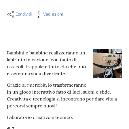
i
contenuti
Condividi
Vedi azioni
Risorse
online
Bambini e bambine realizzeranno un
labirinto in cartone, con tanto di
ostacoli, trappole e tutto ciò che può
essere una sfida divertente.
Casa
micro:bit
Grazie ai
, lo trasformeranno
Piani
in un gioco interattivo fatto di luci, suoni e sfide.
Creatività e tecnologia si incontrano per dare vita a
Archivio
percorsi sempre nuovi!
storico
Laboratorio creativo e tecnico.
Decentrate
€ 7