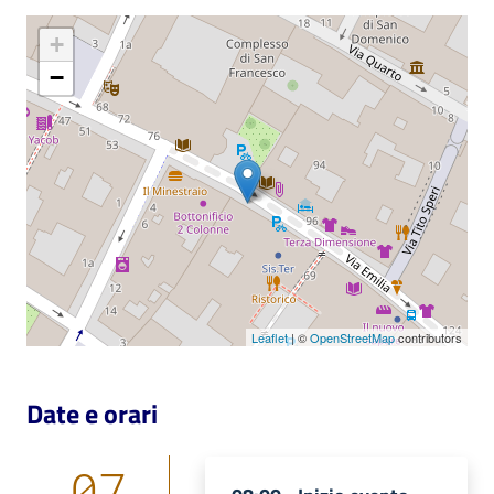
Catalogo
+
on line
−
Eventi
Chiedi al
bibliotecario
Avvisi
Orari
Leaflet
| ©
OpenStreetMap
contributors
Date e orari
07