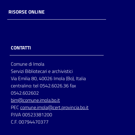
RISORSE ONLINE
CONTATTI
Comune di Imola
Servizi Bibliotecari e archivistici
Via Emilia 80, 40026 Imola (Bo), Italia
centralino: tel 0542.6026.36 fax
0542.602602
bim@comune.imola.bo.it
PEC
comune.imola@cert.provincia.bo.it
P.IVA 00523381200
C.F. 00794470377