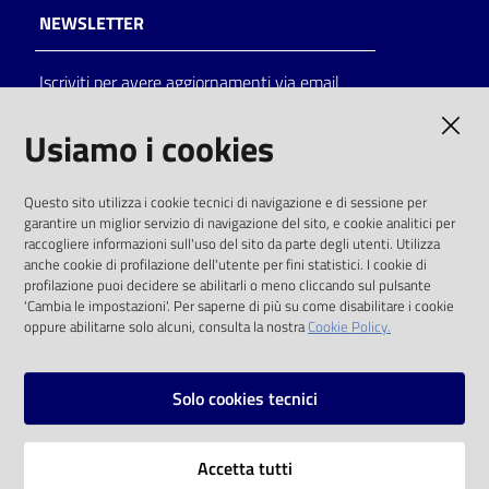
NEWSLETTER
Iscriviti per avere aggiornamenti via email
AMMINISTRAZIONE TRASPARENTE
Usiamo i cookies
I dati personali pubblicati sono riutilizzabili
Questo sito utilizza i cookie tecnici di navigazione e di sessione per
solo alle condizioni previste dalla direttiva
garantire un miglior servizio di navigazione del sito, e cookie analitici per
comunitaria 2003/98/CE e dal d.lgs. 36/2006
raccogliere informazioni sull'uso del sito da parte degli utenti. Utilizza
anche cookie di profilazione dell'utente per fini statistici. I cookie di
SOCIAL
profilazione puoi decidere se abilitarli o meno cliccando sul pulsante
'Cambia le impostazioni'. Per saperne di più su come disabilitare i cookie
oppure abilitarne solo alcuni, consulta la nostra
Cookie Policy.
Facebook
Youtube
Instagram
Solo cookies tecnici
Vai alla pagina
Accetta tutti
Privacy