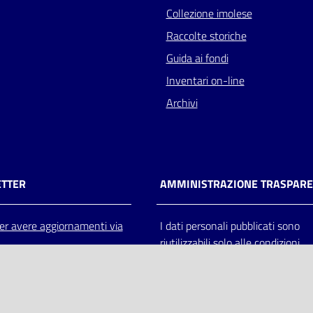
Collezione imolese
Raccolte storiche
Guida ai fondi
Inventari on-line
Archivi
TTER
AMMINISTRAZIONE TRASPAR
 per avere aggiornamenti via
I dati personali pubblicati sono
riutilizzabili solo alle condizioni
previste dalla direttiva comunitar
2003/98/CE e dal d.lgs. 36/200