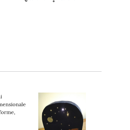
i
imensionale
forme,