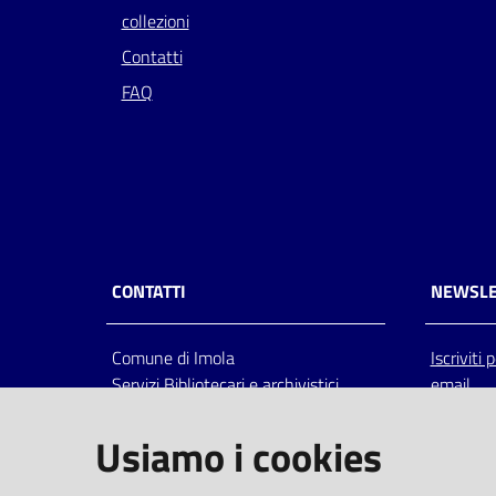
collezioni
Contatti
FAQ
CONTATTI
NEWSLE
Comune di Imola
Iscriviti
Servizi Bibliotecari e archivistici
email
Via Emilia 80, 40026 Imola (Bo),
Italia
Usiamo i cookies
centralino: tel 0542.6026.36 fax
0542.602602