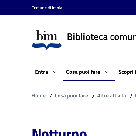
Vai al contenuto
Vai alla navigazione
Vai al footer
Comune di Imola
Biblioteca comun
Entra
Cosa puoi fare
Scopri 
Home
Cosa puoi fare
Altre attività
/
/
/
Salta al contenuto
Notturno