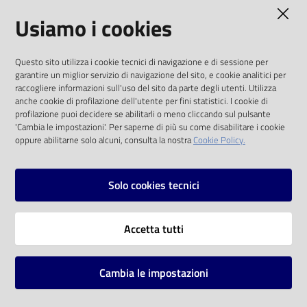
AMMINISTRAZIONE TRASPARENTE
Usiamo i cookies
Catalogo
on line
I dati personali pubblicati sono riutilizzabili
Questo sito utilizza i cookie tecnici di navigazione e di sessione per
solo alle condizioni previste dalla direttiva
Eventi
garantire un miglior servizio di navigazione del sito, e cookie analitici per
comunitaria 2003/98/CE e dal d.lgs. 36/2006
raccogliere informazioni sull'uso del sito da parte degli utenti. Utilizza
anche cookie di profilazione dell'utente per fini statistici. I cookie di
Chiedi al
SOCIAL
profilazione puoi decidere se abilitarli o meno cliccando sul pulsante
bibliotecario
'Cambia le impostazioni'. Per saperne di più su come disabilitare i cookie
oppure abilitarne solo alcuni, consulta la nostra
Cookie Policy.
Facebook
Youtube
Instagram
Avvisi
Solo cookies tecnici
Orari
Vai alla pagina
Accetta tutti
Privacy
Note legali
Cambia le impostazioni
Mappa del sito