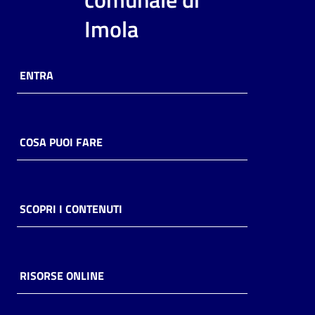
i
Imola
contenuti
ENTRA
Risorse
online
COSA PUOI FARE
Casa
SCOPRI I CONTENUTI
Piani
Archivio
storico
RISORSE ONLINE
Decentrate