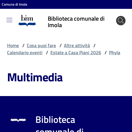
Comune di Imola
Vai al contenuto
Vai alla navigazione
Vai al footer
Biblioteca comunale di
Biblioteca
Imola
comunale
di Imola
Home
/
Cosa puoi fare
/
Altre attività
/
Calendario eventi
/
Estate a Casa Piani 2026
/
Phyla
Entra
Multimedia
Cosa
puoi
fare
Biblioteca
Scopri
comunale di