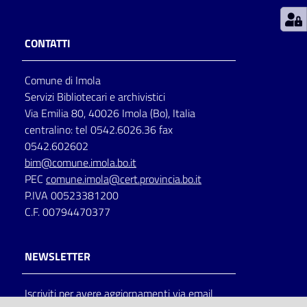
Patto
CONTATTI
per
la
Comune di Imola
lettura
Servizi Bibliotecari e archivistici
Via Emilia 80, 40026 Imola (Bo), Italia
centralino: tel 0542.6026.36 fax
Seguici
0542.602602
su
bim@comune.imola.bo.it
PEC
comune.imola@cert.provincia.bo.it
P.IVA 00523381200
C.F. 00794470377
NEWSLETTER
Iscriviti per avere aggiornamenti via email