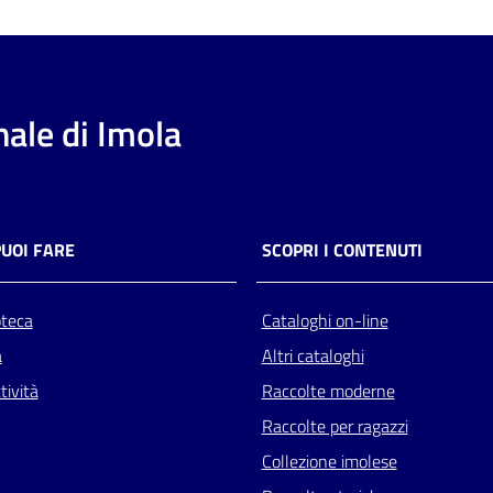
ale di Imola
PUOI FARE
SCOPRI I CONTENUTI
oteca
Cataloghi on-line
a
Altri cataloghi
tività
Raccolte moderne
Raccolte per ragazzi
Collezione imolese