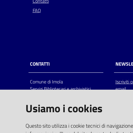
Contatti
FAQ
CONTATTI
NEWSLE
Comune di Imola
Iscriviti
Servizi Bibliotecari e archivistici
email
Via Emilia 80, 40026 Imola (Bo),
Italia
Usiamo i cookies
centralino: tel 0542.6026.36 fax
0542.602602
bim@comune.imola.bo.it
Questo sito utilizza i cookie tecnici di navigazione
PEC