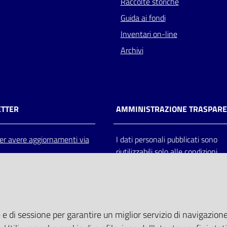
Raccolte storiche
Guida ai fondi
Inventari on-line
Archivi
TTER
AMMINISTRAZIONE TRASPAR
 per avere aggiornamenti via
I dati personali pubblicati sono
riutilizzabili solo alle condizioni
previste dalla direttiva comunitar
2003/98/CE e dal d.lgs. 36/200
 e di sessione per garantire un miglior servizio di navigazione 