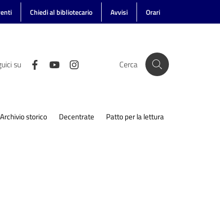
enti
Chiedi al bibliotecario
Avvisi
Orari
uici su
Cerca
Archivio storico
Decentrate
Patto per la lettura