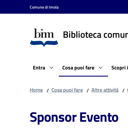
Vai al contenuto
Vai alla navigazione
Vai al footer
Comune di Imola
Biblioteca comun
Entra
Cosa puoi fare
Scopri 
Home
Cosa puoi fare
Altre attività
/
/
/
Sponsor Evento