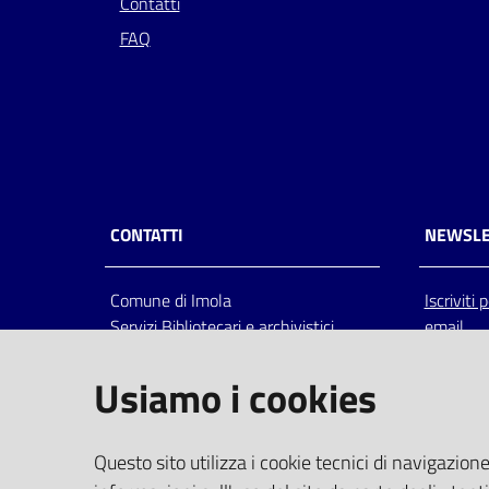
Contatti
FAQ
CONTATTI
NEWSLE
Comune di Imola
Iscriviti
Servizi Bibliotecari e archivistici
email
Via Emilia 80, 40026 Imola (Bo),
Italia
Usiamo i cookies
centralino: tel 0542.6026.36 fax
0542.602602
bim@comune.imola.bo.it
Questo sito utilizza i cookie tecnici di navigazione
PEC