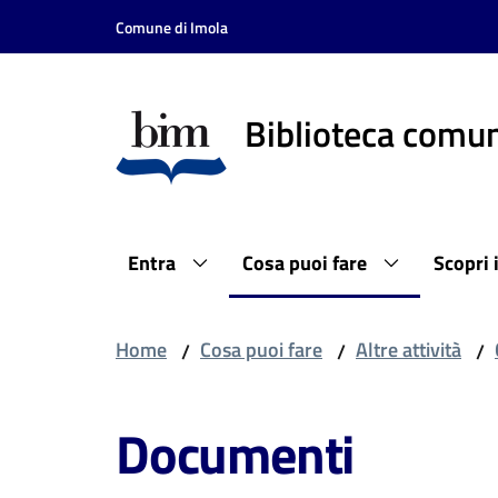
Vai al contenuto
Vai alla navigazione
Vai al footer
Comune di Imola
Biblioteca comun
Entra
Cosa puoi fare
Scopri 
Home
Cosa puoi fare
Altre attività
/
/
/
Documenti