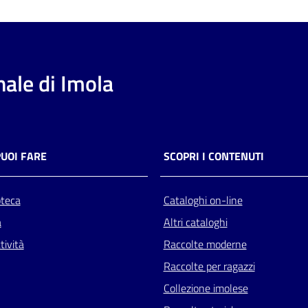
ale di Imola
PUOI FARE
SCOPRI I CONTENUTI
oteca
Cataloghi on-line
a
Altri cataloghi
tività
Raccolte moderne
Raccolte per ragazzi
Collezione imolese