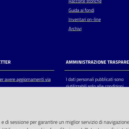
Raccolte storiche
Guida ai fondi
Inventari on-line
Archivi
TTER
AMMINISTRAZIONE TRASPAR
 per avere aggiornamenti via
I dati personali pubblicati sono
riutilizzabili solo alle condizioni
previste dalla direttiva comunitar
2003/98/CE e dal d.lgs. 36/200
 e di sessione per garantire un miglior servizio di navigazione 