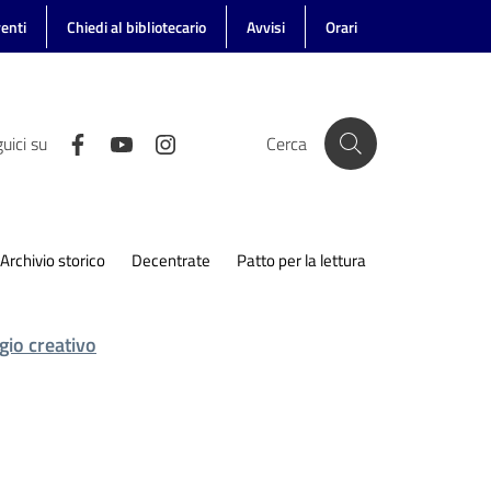
enti
Chiedi al bibliotecario
Avvisi
Orari
uici su
Cerca
Archivio storico
Decentrate
Patto per la lettura
io creativo