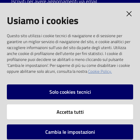
Iscriviti per avere aggiornamenti via email
Catalogo
AMMINISTRAZIONE TRASPARENTE
Usiamo i cookies
on line
I dati personali pubblicati sono riutilizzabili
Eventi
Questo sito utilizza i cookie tecnici di navigazione e di sessione per
solo alle condizioni previste dalla direttiva
garantire un miglior servizio di navigazione del sito, e cookie analitici per
comunitaria 2003/98/CE e dal d.lgs. 36/2006
raccogliere informazioni sull'uso del sito da parte degli utenti. Utilizza
Chiedi al
anche cookie di profilazione dell'utente per fini statistici. I cookie di
bibliotecario
SOCIAL
profilazione puoi decidere se abilitarli o meno cliccando sul pulsante
'Cambia le impostazioni'. Per saperne di più su come disabilitare i cookie
oppure abilitarne solo alcuni, consulta la nostra
Cookie Policy.
Avvisi
Facebook
Youtube
Instagram
Orari
Solo cookies tecnici
Vai alla pagina
Accetta tutti
Privacy
Note legali
Cambia le impostazioni