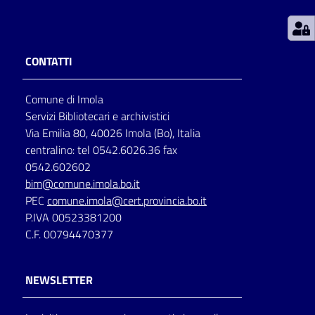
Patto
per
CONTATTI
la
lettura
Comune di Imola
Servizi Bibliotecari e archivistici
Via Emilia 80, 40026 Imola (Bo), Italia
Seguici
centralino: tel 0542.6026.36 fax
su
0542.602602
bim@comune.imola.bo.it
PEC
comune.imola@cert.provincia.bo.it
P.IVA 00523381200
C.F. 00794470377
NEWSLETTER