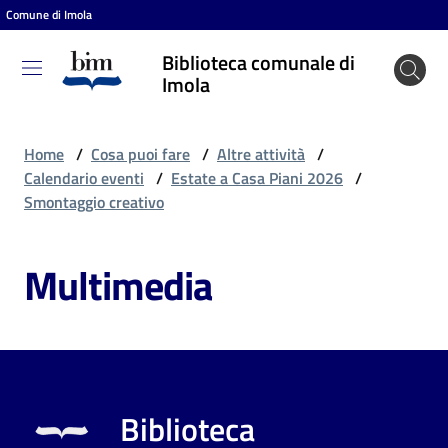
Comune di Imola
Vai al contenuto
Vai alla navigazione
Vai al footer
Biblioteca comunale di
Biblioteca
Imola
comunale
di Imola
Home
/
Cosa puoi fare
/
Altre attività
/
Calendario eventi
/
Estate a Casa Piani 2026
/
Smontaggio creativo
Entra
Multimedia
Cosa
puoi
fare
Biblioteca
Scopri