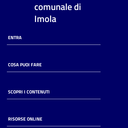
i
comunale di
contenuti
Imola
Risorse
ENTRA
online
COSA PUOI FARE
Casa
Piani
SCOPRI I CONTENUTI
Archivio
storico
RISORSE ONLINE
Decentrate