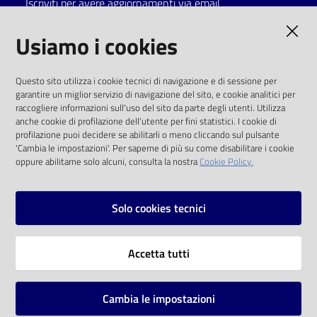
Iscriviti per avere aggiornamenti via email
Catalogo
AMMINISTRAZIONE TRASPARENTE
Usiamo i cookies
on line
I dati personali pubblicati sono riutilizzabili
Eventi
Questo sito utilizza i cookie tecnici di navigazione e di sessione per
solo alle condizioni previste dalla direttiva
garantire un miglior servizio di navigazione del sito, e cookie analitici per
comunitaria 2003/98/CE e dal d.lgs. 36/2006
raccogliere informazioni sull'uso del sito da parte degli utenti. Utilizza
Chiedi al
anche cookie di profilazione dell'utente per fini statistici. I cookie di
bibliotecario
SOCIAL
profilazione puoi decidere se abilitarli o meno cliccando sul pulsante
'Cambia le impostazioni'. Per saperne di più su come disabilitare i cookie
oppure abilitarne solo alcuni, consulta la nostra
Cookie Policy.
Avvisi
Facebook
Youtube
Instagram
Orari
Solo cookies tecnici
Vai alla pagina
Accetta tutti
Privacy
Note legali
Cambia le impostazioni