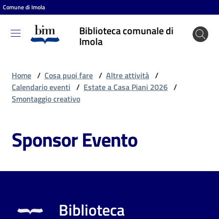
Comune di Imola
Vai al contenuto
Vai alla navigazione
Vai al footer
Biblioteca comunale di
Biblioteca
Imola
comunale
di Imola
Home
/
Cosa puoi fare
/
Altre attività
/
Calendario eventi
/
Estate a Casa Piani 2026
/
Smontaggio creativo
Entra
Sponsor Evento
Cosa
puoi
fare
Biblioteca
Scopri