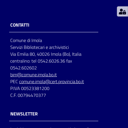
Patto
per
CONTATTI
la
lettura
Comune di Imola
Servizi Bibliotecari e archivistici
Via Emilia 80, 40026 Imola (Bo), Italia
Seguici
centralino: tel 0542.6026.36 fax
su
0542.602602
bim@comune.imola.bo.it
PEC
comune.imola@cert.provincia.bo.it
P.IVA 00523381200
C.F. 00794470377
NEWSLETTER