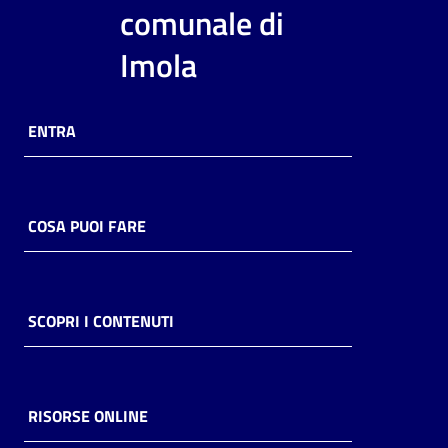
i
comunale di
contenuti
Imola
Risorse
ENTRA
online
COSA PUOI FARE
Casa
Piani
SCOPRI I CONTENUTI
Archivio
storico
RISORSE ONLINE
Decentrate