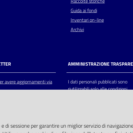
Raccolte storiche
Guida ai fondi
Inventari on-line
Archivi
TTER
AMMINISTRAZIONE TRASPAR
 per avere aggiornamenti via
I dati personali pubblicati sono
riutilizzabili solo alle condizioni
previste dalla direttiva comunitar
2003/98/CE e dal d.lgs. 36/200
 e di sessione per garantire un miglior servizio di navigazione 