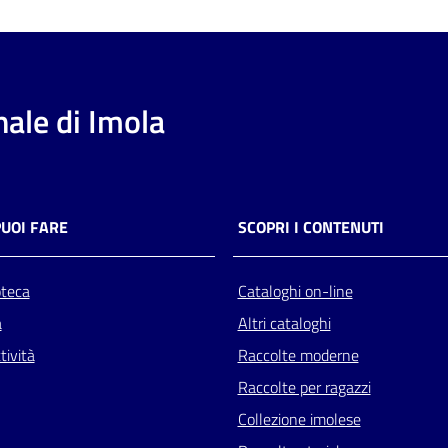
ale di Imola
PUOI FARE
SCOPRI I CONTENUTI
oteca
Cataloghi on-line
a
Altri cataloghi
tività
Raccolte moderne
Raccolte per ragazzi
Collezione imolese