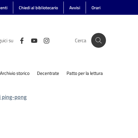
enti
Chiedi al bibliotecario
Avvisi
Orari
uici su
Cerca
Archivio storico
Decentrate
Patto per la lettura
i ping-pong