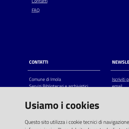
Contatti
FAQ
CONTATTI
NEWSLE
Comune di Imola
Iscriviti
Servizi Bibliotecari e archivistici
email
Via Emilia 80, 40026 Imola (Bo),
Italia
Usiamo i cookies
centralino: tel 0542.6026.36 fax
0542.602602
bim@comune.imola.bo.it
Questo sito utilizza i cookie tecnici di navigazione
PEC