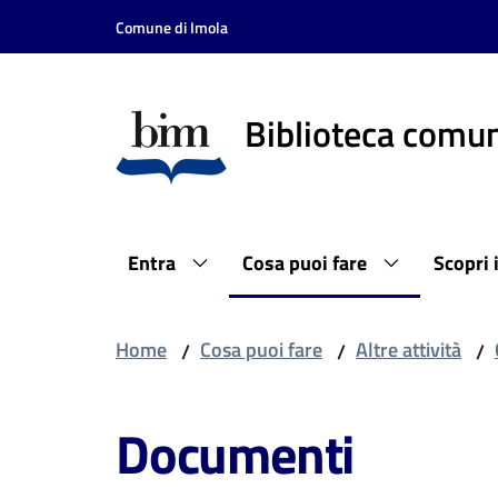
Vai al contenuto
Vai alla navigazione
Vai al footer
Comune di Imola
Biblioteca comun
Entra
Cosa puoi fare
Scopri 
Home
Cosa puoi fare
Altre attività
/
/
/
Documenti