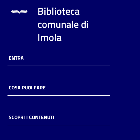
i
Biblioteca
contenuti
comunale di
Imola
Risorse
online
ENTRA
COSA PUOI FARE
Casa
Piani
Archivio
SCOPRI I CONTENUTI
storico
Decentrate