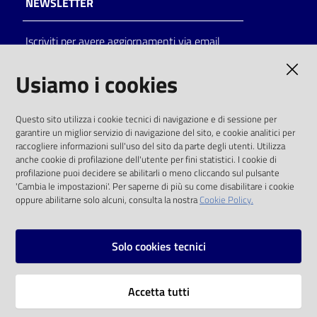
NEWSLETTER
Catalogo
Iscriviti per avere aggiornamenti via email
on line
AMMINISTRAZIONE TRASPARENTE
Usiamo i cookies
Eventi
I dati personali pubblicati sono riutilizzabili
Chiedi al
Questo sito utilizza i cookie tecnici di navigazione e di sessione per
solo alle condizioni previste dalla direttiva
bibliotecario
garantire un miglior servizio di navigazione del sito, e cookie analitici per
comunitaria 2003/98/CE e dal d.lgs. 36/2006
raccogliere informazioni sull'uso del sito da parte degli utenti. Utilizza
anche cookie di profilazione dell'utente per fini statistici. I cookie di
Avvisi
SOCIAL
profilazione puoi decidere se abilitarli o meno cliccando sul pulsante
'Cambia le impostazioni'. Per saperne di più su come disabilitare i cookie
oppure abilitarne solo alcuni, consulta la nostra
Cookie Policy.
Orari
Facebook
Youtube
Instagram
Solo cookies tecnici
Vai alla pagina
Accetta tutti
Privacy