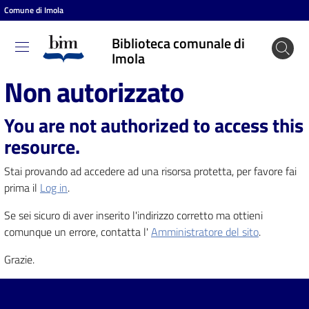
Comune di Imola
Vai al contenuto
Vai alla navigazione
Vai al footer
Biblioteca comunale di
Biblioteca
Imola
comunale
Non autorizzato
di Imola
You are not authorized to access this
resource.
Entra
Stai provando ad accedere ad una risorsa protetta, per favore fai
prima il
Log in
.
Cosa
Se sei sicuro di aver inserito l'indirizzo corretto ma ottieni
puoi
comunque un errore, contatta l'
Amministratore del sito
.
fare
Grazie.
Scopri