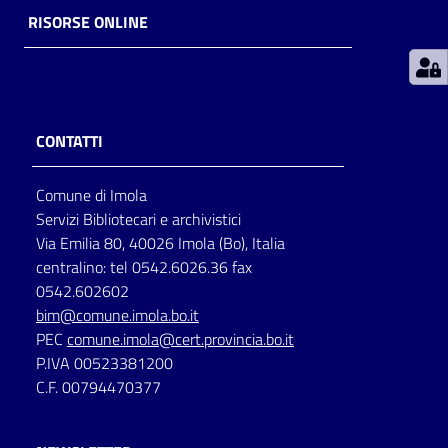
RISORSE ONLINE
Patto
per
la
lettura
CONTATTI
Comune di Imola
Seguici
Servizi Bibliotecari e archivistici
su
Via Emilia 80, 40026 Imola (Bo), Italia
centralino: tel 0542.6026.36 fax
0542.602602
bim@comune.imola.bo.it
PEC
comune.imola@cert.provincia.bo.it
P.IVA 00523381200
C.F. 00794470377