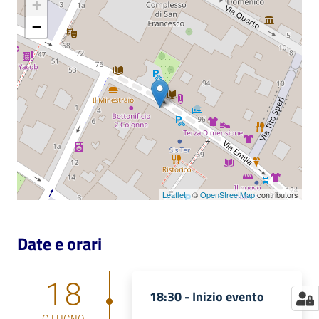
+
Catalogo
−
on line
Eventi
Chiedi al
bibliotecario
Avvisi
Leaflet
| ©
OpenStreetMap
contributors
Orari
Date e orari
18
18:30 -
Inizio evento
GIUGNO