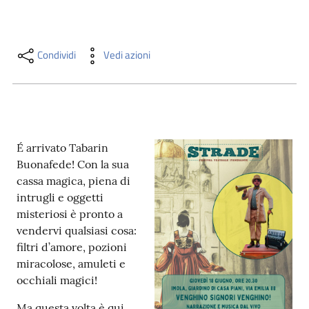
i
contenuti
Condividi
Vedi azioni
Risorse
online
É arrivato Tabarin
Buonafede! Con la sua
cassa magica, piena di
intrugli e oggetti
Casa
misteriosi è pronto a
Piani
vendervi qualsiasi cosa:
filtri d’amore, pozioni
Archivio
miracolose, amuleti e
storico
occhiali magici!
Decentrate
Ma questa volta è qui