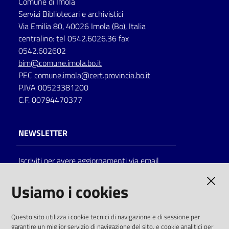
Comune di Imola
Servizi Bibliotecari e archivistici
Via Emilia 80, 40026 Imola (Bo), Italia
centralino: tel 0542.6026.36 fax
0542.602602
bim@comune.imola.bo.it
PEC
comune.imola@cert.provincia.bo.it
P.IVA 00523381200
C.F. 00794470377
NEWSLETTER
Iscriviti per avere aggiornamenti via email
AMMINISTRAZIONE TRASPARENTE
Usiamo i cookies
I dati personali pubblicati sono riutilizzabili
Questo sito utilizza i cookie tecnici di navigazione e di sessione per
solo alle condizioni previste dalla direttiva
garantire un miglior servizio di navigazione del sito, e cookie analitici per