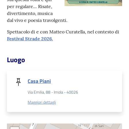
per regalare… Risate,
divertimento, musica
Patto
dal vivo e poesia travolgenti.
per
la
Spettacolo di e con Matteo Curatella, nel contesto di
lettura
Festival Strade 2026.
Luogo
Seguici
su
Casa Piani
Via Emilia, 88 - Imola - 40026
Maggiori dettagli