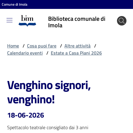
Comune di Imola
Vai al contenuto
Vai alla navigazione
Vai al footer
Biblioteca comunale di
Biblioteca
Imola
comunale
di Imola
Home
/
Cosa puoi fare
/
Altre attività
/
Calendario eventi
/
Estate a Casa Piani 2026
Entra
Venghino signori,
Salta al contenuto
Cosa
venghino!
puoi
fare
18-06-2026
Spettacolo teatrale consigliato dai 3 anni
Scopri