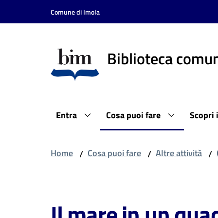
Vai al contenuto
Vai alla navigazione
Vai al footer
Comune di Imola
Biblioteca comun
Entra
Cosa puoi fare
Scopri 
Home
Cosa puoi fare
Altre attività
/
/
/
Salta al contenuto
Il mare in un qua