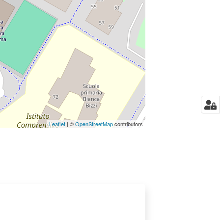
Leaflet
| ©
OpenStreetMap
contributors