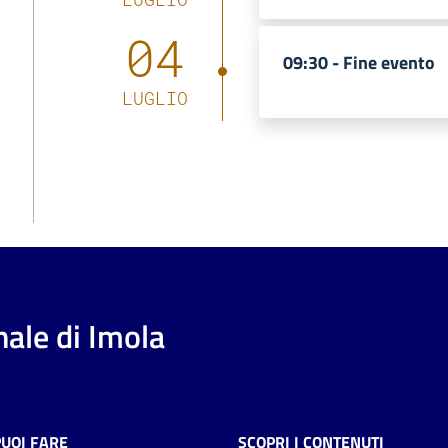
04
09:30 -
Fine evento
LUGLIO
ale di Imola
PUOI FARE
SCOPRI I CONTENUTI