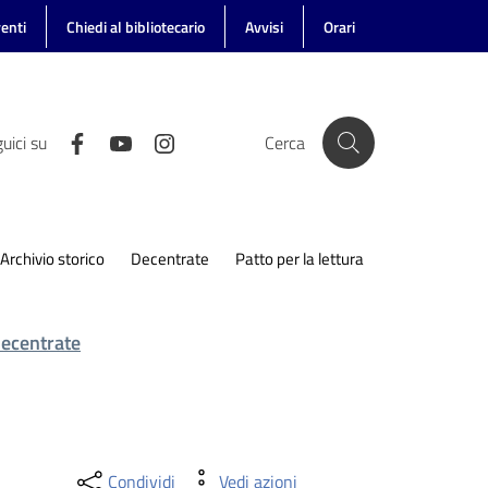
enti
Chiedi al bibliotecario
Avvisi
Orari
uici su
Cerca
Archivio storico
Decentrate
Patto per la lettura
decentrate
Condividi
Vedi azioni