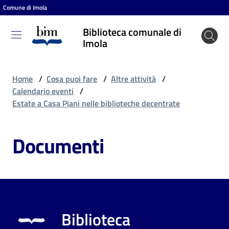
Comune di Imola
Vai al contenuto
Vai alla navigazione
Vai al footer
Biblioteca comunale di
Biblioteca
Imola
comunale
di Imola
Home
/
Cosa puoi fare
/
Altre attività
/
Calendario eventi
/
Estate a Casa Piani nelle biblioteche decentrate
Entra
Documenti
Cosa
puoi
fare
Biblioteca
Scopri