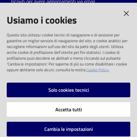
Iscriviti per avere aggiornamenti via email
Catalogo
AMMINISTRAZIONE TRASPARENTE
Usiamo i cookies
on line
I dati personali pubblicati sono riutilizzabili
Eventi
Questo sito utilizza i cookie tecnici di navigazione e di sessione per
solo alle condizioni previste dalla direttiva
garantire un miglior servizio di navigazione del sito, e cookie analitici per
comunitaria 2003/98/CE e dal d.lgs. 36/2006
raccogliere informazioni sull'uso del sito da parte degli utenti. Utilizza
Chiedi al
anche cookie di profilazione dell'utente per fini statistici. I cookie di
bibliotecario
SOCIAL
profilazione puoi decidere se abilitarli o meno cliccando sul pulsante
'Cambia le impostazioni'. Per saperne di più su come disabilitare i cookie
oppure abilitarne solo alcuni, consulta la nostra
Cookie Policy.
Avvisi
Facebook
Youtube
Instagram
Orari
Solo cookies tecnici
Vai alla pagina
Accetta tutti
Privacy
Note legali
Cambia le impostazioni