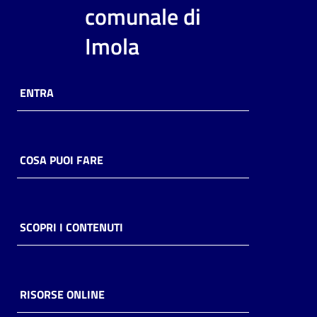
i
comunale di
contenuti
Imola
Risorse
ENTRA
online
COSA PUOI FARE
Casa
Piani
SCOPRI I CONTENUTI
Archivio
storico
RISORSE ONLINE
Decentrate