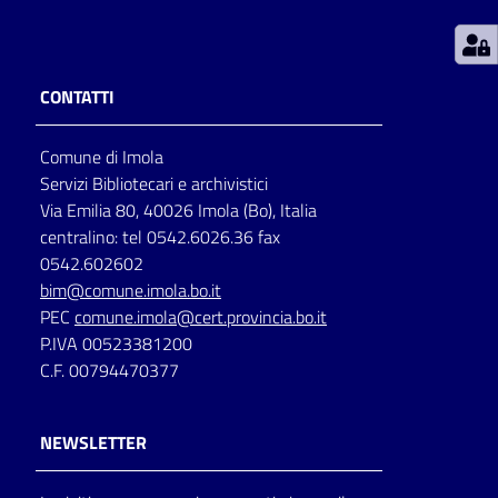
Patto
per
CONTATTI
la
lettura
Comune di Imola
Servizi Bibliotecari e archivistici
Via Emilia 80, 40026 Imola (Bo), Italia
Seguici
centralino: tel 0542.6026.36 fax
su
0542.602602
bim@comune.imola.bo.it
PEC
comune.imola@cert.provincia.bo.it
P.IVA 00523381200
C.F. 00794470377
NEWSLETTER