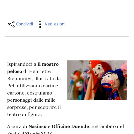
i
contenuti
Condividi
Vedi azioni
Risorse
online
Ispirandoci a
Il mostro
peloso
di Henriette
Bichonnier, illustrato da
Pef, utilizzando carta e
Casa
cartone, costruiamo
Piani
personaggi dalle mille
sorprese, per scoprire il
Archivio
teatro di figura.
storico
A cura di
Nasinsù
e
Officine Duende
, nell’ambito del
Decentrate
Festival Strade 2023.