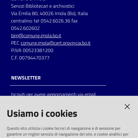
Servizi Bibliotecari e archivistici
Via Emilia 80, 40026 Imola (Bo), Italia
centralino: tel 0542.6026.36 fax
0542.602602
bim@comune.imola.bo.it
PEC
comune.imola@cert.provincia.bo.it
P.IVA 00523381200
C.F. 00794470377
NEWSLETTER
Iscriviti per avere aggiornamenti via email
AMMINISTRAZIONE TRASPARENTE
Usiamo i cookies
I dati personali pubblicati sono riutilizzabili
Questo sito utilizza i cookie tecnici di navigazione e di sessione per
solo alle condizioni previste dalla direttiva
garantire un miglior servizio di navigazione del sito, e cookie analitici per