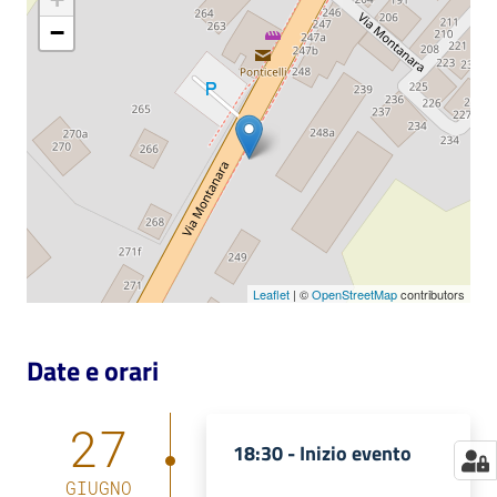
−
Catalogo
on line
Eventi
Chiedi al
bibliotecario
Avvisi
Leaflet
| ©
OpenStreetMap
contributors
Orari
Date e orari
27
18:30 -
Inizio evento
GIUGNO