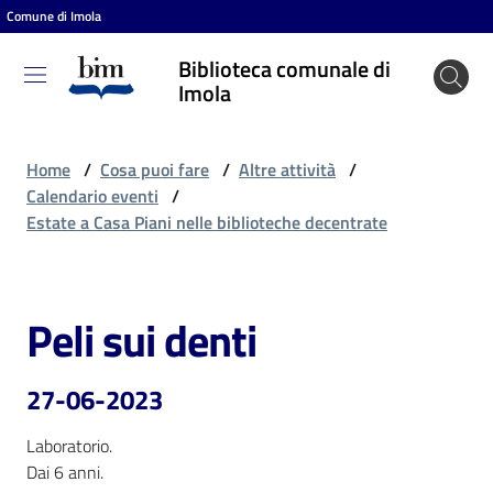
Comune di Imola
Vai al contenuto
Vai alla navigazione
Vai al footer
Biblioteca comunale di
Biblioteca
Imola
comunale
di Imola
Home
/
Cosa puoi fare
/
Altre attività
/
Calendario eventi
/
Estate a Casa Piani nelle biblioteche decentrate
Entra
Peli sui denti
Salta al contenuto
Cosa
puoi
fare
27-06-2023
Laboratorio.

Dai 6 anni.
Scopri