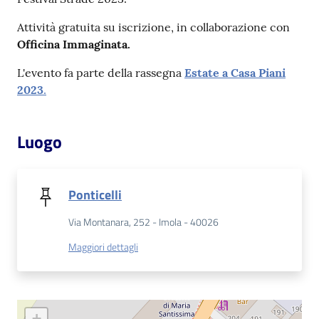
Attività gratuita su iscrizione, in collaborazione con
Patto
Officina Immaginata.
per
la
L'evento fa parte della rassegna
Estate a Casa Piani
lettura
2023
.
Luogo
Seguici
su
Ponticelli
Via Montanara, 252 - Imola - 40026
Maggiori dettagli
+