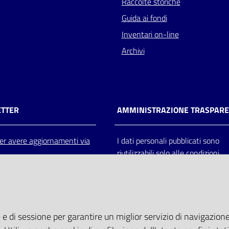
Raccolte storiche
Guida ai fondi
Inventari on-line
Archivi
TTER
AMMINISTRAZIONE TRASPAR
 per avere aggiornamenti via
I dati personali pubblicati sono
riutilizzabili solo alle condizioni
previste dalla direttiva comunitar
2003/98/CE e dal d.lgs. 36/200
 e di sessione per garantire un miglior servizio di navigazione 