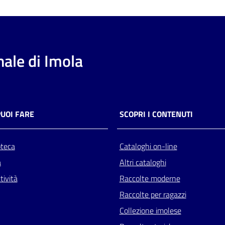
ale di Imola
PUOI FARE
SCOPRI I CONTENUTI
oteca
Cataloghi on-line
a
Altri cataloghi
tività
Raccolte moderne
Raccolte per ragazzi
Collezione imolese