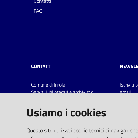
Contatti
FAQ
CONTATTI
NEWSLE
Comune di Imola
Iscriviti
Servizi Bibliotecari e archivistici
email
Via Emilia 80, 40026 Imola (Bo),
Italia
Usiamo i cookies
centralino: tel 0542.6026.36 fax
0542.602602
bim@comune.imola.bo.it
Questo sito utilizza i cookie tecnici di navigazione
PEC