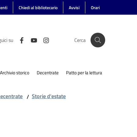
enti
Chiedi al bibliotecario
Avvisi
Orari
uici su
Cerca
Archivio storico
Decentrate
Patto per la lettura
decentrate
Storie d'estate
/