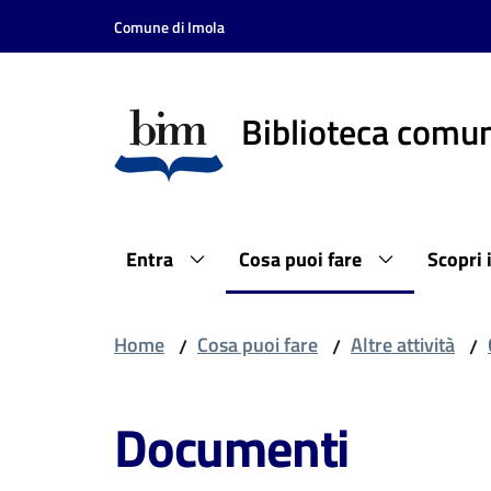
Vai al contenuto
Vai alla navigazione
Vai al footer
Comune di Imola
Biblioteca comun
Entra
Cosa puoi fare
Scopri 
Home
Cosa puoi fare
Altre attività
/
/
/
Documenti