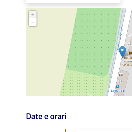
+
−
Date e orari