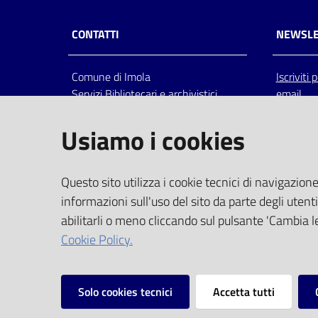
CONTATTI
NEWSLE
Comune di Imola
Iscriviti
Servizi Bibliotecari e archivistici
email
Via Emilia 80, 40026 Imola (Bo),
Italia
Usiamo i cookies
centralino: tel 0542.6026.36 fax
0542.602602
bim@comune.imola.bo.it
Questo sito utilizza i cookie tecnici di navigazione
PEC
informazioni sull'uso del sito da parte degli utenti
comune.imola@cert.provincia.bo.it
abilitarli o meno cliccando sul pulsante 'Cambia le
P.IVA 00523381200
Cookie Policy.
C.F. 00794470377
Solo cookies tecnici
Accetta tutti
Vai alla pagina