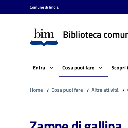
Vai al contenuto
Vai alla navigazione
Vai al footer
Comune di Imola
Biblioteca comun
Entra
Cosa puoi fare
Scopri 
Home
Cosa puoi fare
Altre attività
/
/
/
Salta al contenuto
Zampe di gallina, 