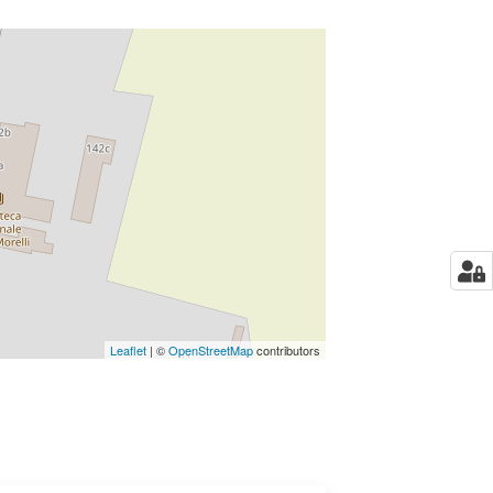
Leaflet
| ©
OpenStreetMap
contributors