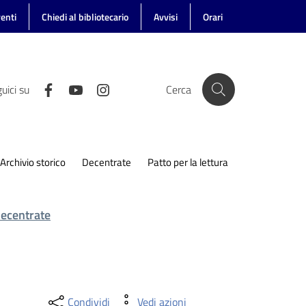
enti
Chiedi al bibliotecario
Avvisi
Orari
uici su
Cerca
Archivio storico
Decentrate
Patto per la lettura
decentrate
Condividi
Vedi azioni