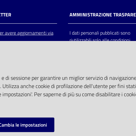
TTER
AMMINISTRAZIONE TRASPAR
 per avere aggiornamenti via
I dati personali pubblicati sono
riutilizzabili solo alle condizioni
previste dalla direttiva comunitar
2003/98/CE e dal d.lgs. 36/200
 e di sessione per garantire un miglior servizio di navigazione 
. Utilizza anche cookie di profilazione dell'utente per fini stati
 impostazioni'. Per saperne di più su come disabilitare i cooki
Cambia le impostazioni