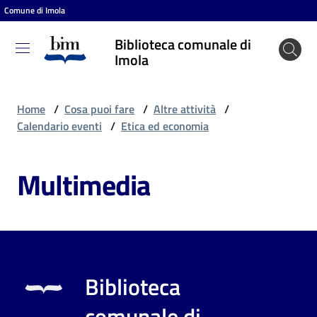
Comune di Imola
Vai al contenuto
Vai alla navigazione
Vai al footer
Biblioteca comunale di
Biblioteca
Imola
comunale
di Imola
Home
/
Cosa puoi fare
/
Altre attività
/
Calendario eventi
/
Etica ed economia
Entra
Multimedia
Cosa
puoi
fare
Biblioteca
Scopri
comunale di