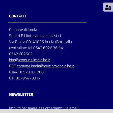
Patto
CONTATTI
per
la
Comune di Imola
lettura
Servizi Bibliotecari e archivistici
Via Emilia 80, 40026 Imola (Bo), Italia
centralino: tel 0542.6026.36 fax
Seguici
0542.602602
su
bim@comune.imola.bo.it
PEC
comune.imola@cert.provincia.bo.it
P.IVA 00523381200
C.F. 00794470377
NEWSLETTER
Iscriviti per avere aggiornamenti via email