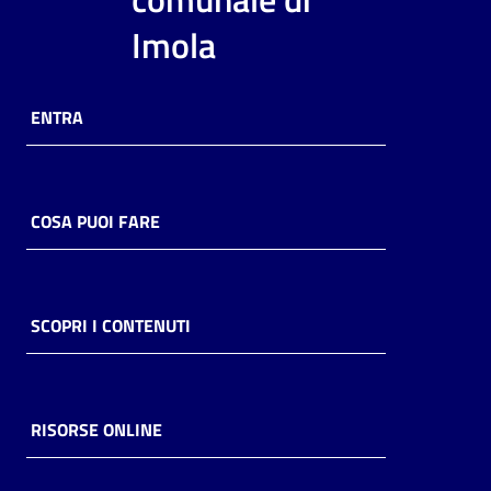
i
Imola
contenuti
ENTRA
Risorse
online
COSA PUOI FARE
Casa
SCOPRI I CONTENUTI
Piani
Archivio
storico
RISORSE ONLINE
Decentrate