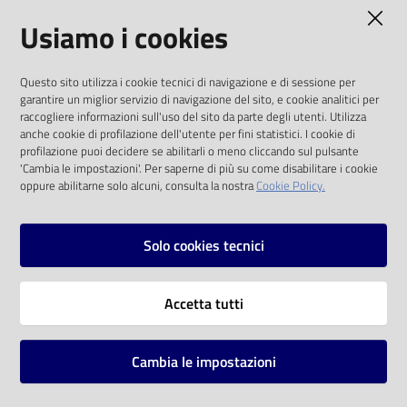
AMMINISTRAZIONE TRASPARENTE
Usiamo i cookies
Catalogo
on line
I dati personali pubblicati sono riutilizzabili
Questo sito utilizza i cookie tecnici di navigazione e di sessione per
solo alle condizioni previste dalla direttiva
Eventi
garantire un miglior servizio di navigazione del sito, e cookie analitici per
comunitaria 2003/98/CE e dal d.lgs. 36/2006
raccogliere informazioni sull'uso del sito da parte degli utenti. Utilizza
anche cookie di profilazione dell'utente per fini statistici. I cookie di
Chiedi al
SOCIAL
profilazione puoi decidere se abilitarli o meno cliccando sul pulsante
bibliotecario
'Cambia le impostazioni'. Per saperne di più su come disabilitare i cookie
oppure abilitarne solo alcuni, consulta la nostra
Cookie Policy.
Facebook
Youtube
Instagram
Avvisi
Solo cookies tecnici
Orari
Vai alla pagina
Accetta tutti
Privacy
Note legali
Cambia le impostazioni
Mappa del sito