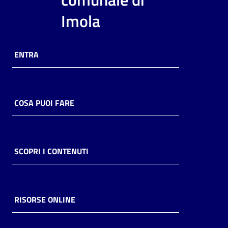
i
Imola
contenuti
ENTRA
Risorse
online
COSA PUOI FARE
Casa
SCOPRI I CONTENUTI
Piani
Archivio
storico
RISORSE ONLINE
Decentrate