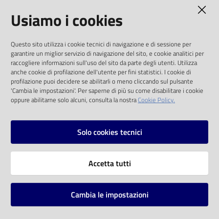
AMMINISTRAZIONE TRASPARENTE
Usiamo i cookies
Catalogo
on line
I dati personali pubblicati sono riutilizzabili
Questo sito utilizza i cookie tecnici di navigazione e di sessione per
solo alle condizioni previste dalla direttiva
Eventi
garantire un miglior servizio di navigazione del sito, e cookie analitici per
comunitaria 2003/98/CE e dal d.lgs. 36/2006
raccogliere informazioni sull'uso del sito da parte degli utenti. Utilizza
anche cookie di profilazione dell'utente per fini statistici. I cookie di
Chiedi al
SOCIAL
profilazione puoi decidere se abilitarli o meno cliccando sul pulsante
bibliotecario
'Cambia le impostazioni'. Per saperne di più su come disabilitare i cookie
oppure abilitarne solo alcuni, consulta la nostra
Cookie Policy.
Facebook
Youtube
Instagram
Avvisi
Solo cookies tecnici
Orari
Vai alla pagina
Accetta tutti
Privacy
Note legali
Cambia le impostazioni
Mappa del sito