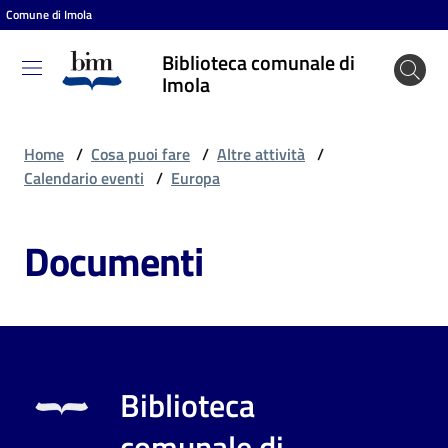
Comune di Imola
Vai al contenuto
Vai alla navigazione
Vai al footer
Biblioteca comunale di
Biblioteca
Imola
comunale
di Imola
Home
/
Cosa puoi fare
/
Altre attività
/
Calendario eventi
/
Europa
Entra
Documenti
Cosa
puoi
fare
Biblioteca
Scopri
comunale di