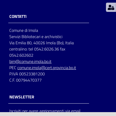
Patto
CONTATTI
per
la
Comune di Imola
lettura
Servizi Bibliotecari e archivistici
Via Emilia 80, 40026 Imola (Bo), Italia
centralino: tel 0542.6026.36 fax
Seguici
0542.602602
su
bim@comune.imola.bo.it
PEC
comune.imola@cert.provincia.bo.it
P.IVA 00523381200
C.F. 00794470377
NEWSLETTER
Iscriviti per avere aggiornamenti via email