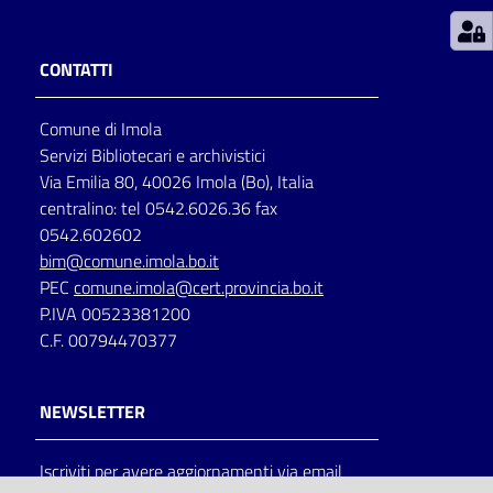
Patto
CONTATTI
per
la
Comune di Imola
lettura
Servizi Bibliotecari e archivistici
Via Emilia 80, 40026 Imola (Bo), Italia
centralino: tel 0542.6026.36 fax
Seguici
0542.602602
su
bim@comune.imola.bo.it
PEC
comune.imola@cert.provincia.bo.it
P.IVA 00523381200
C.F. 00794470377
NEWSLETTER
Iscriviti per avere aggiornamenti via email