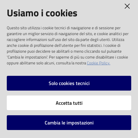
AMMINISTRAZIONE TRASPARENTE
Usiamo i cookies
Catalogo
on line
I dati personali pubblicati sono riutilizzabili
Questo sito utilizza i cookie tecnici di navigazione e di sessione per
solo alle condizioni previste dalla direttiva
Eventi
garantire un miglior servizio di navigazione del sito, e cookie analitici per
comunitaria 2003/98/CE e dal d.lgs. 36/2006
raccogliere informazioni sull'uso del sito da parte degli utenti. Utilizza
anche cookie di profilazione dell'utente per fini statistici. I cookie di
Chiedi al
SOCIAL
profilazione puoi decidere se abilitarli o meno cliccando sul pulsante
bibliotecario
'Cambia le impostazioni'. Per saperne di più su come disabilitare i cookie
oppure abilitarne solo alcuni, consulta la nostra
Cookie Policy.
Facebook
Youtube
Instagram
Avvisi
Solo cookies tecnici
Orari
Vai alla pagina
Accetta tutti
Privacy
Note legali
Cambia le impostazioni
Mappa del sito