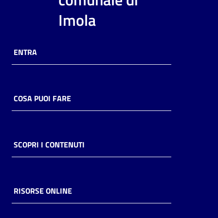
i
Imola
contenuti
ENTRA
Risorse
online
COSA PUOI FARE
Casa
SCOPRI I CONTENUTI
Piani
Archivio
storico
RISORSE ONLINE
Decentrate