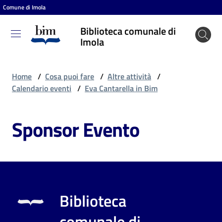
Comune di Imola
Vai al contenuto
Vai alla navigazione
Vai al footer
Biblioteca comunale di
Biblioteca
Imola
comunale
di Imola
Home
/
Cosa puoi fare
/
Altre attività
/
Calendario eventi
/
Eva Cantarella in Bim
Entra
Sponsor Evento
Cosa
puoi
fare
Biblioteca
Scopri
comunale di