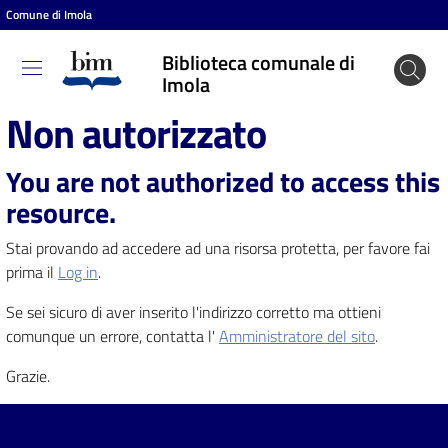
Comune di Imola
Vai al contenuto
Vai alla navigazione
Vai al footer
Biblioteca comunale di
Biblioteca
Imola
comunale
Non autorizzato
di Imola
You are not authorized to access this
resource.
Entra
Stai provando ad accedere ad una risorsa protetta, per favore fai
prima il
Log in
.
Cosa
Se sei sicuro di aver inserito l'indirizzo corretto ma ottieni
puoi
comunque un errore, contatta l'
Amministratore del sito
.
fare
Grazie.
Scopri