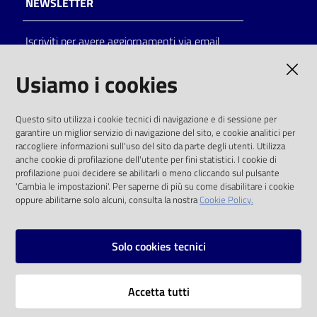
NEWSLETTER
Catalogo
Iscriviti per avere aggiornamenti via email
on line
AMMINISTRAZIONE TRASPARENTE
Usiamo i cookies
Eventi
I dati personali pubblicati sono riutilizzabili
Chiedi al
Questo sito utilizza i cookie tecnici di navigazione e di sessione per
solo alle condizioni previste dalla direttiva
bibliotecario
garantire un miglior servizio di navigazione del sito, e cookie analitici per
comunitaria 2003/98/CE e dal d.lgs. 36/2006
raccogliere informazioni sull'uso del sito da parte degli utenti. Utilizza
anche cookie di profilazione dell'utente per fini statistici. I cookie di
Avvisi
SOCIAL
profilazione puoi decidere se abilitarli o meno cliccando sul pulsante
'Cambia le impostazioni'. Per saperne di più su come disabilitare i cookie
oppure abilitarne solo alcuni, consulta la nostra
Cookie Policy.
Orari
Facebook
Youtube
Instagram
Solo cookies tecnici
Vai alla pagina
Accetta tutti
Privacy