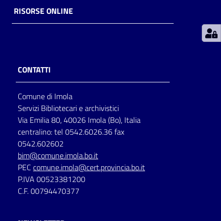
RISORSE ONLINE
Patto
per
la
lettura
CONTATTI
Comune di Imola
Seguici
Servizi Bibliotecari e archivistici
su
Via Emilia 80, 40026 Imola (Bo), Italia
centralino: tel 0542.6026.36 fax
0542.602602
bim@comune.imola.bo.it
PEC
comune.imola@cert.provincia.bo.it
P.IVA 00523381200
C.F. 00794470377