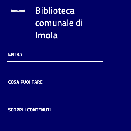
i
Biblioteca
contenuti
comunale di
Imola
Risorse
online
ENTRA
COSA PUOI FARE
Casa
Piani
Archivio
SCOPRI I CONTENUTI
storico
Decentrate