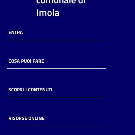
i
Imola
contenuti
ENTRA
Risorse
online
COSA PUOI FARE
Casa
SCOPRI I CONTENUTI
Piani
Archivio
storico
RISORSE ONLINE
Decentrate