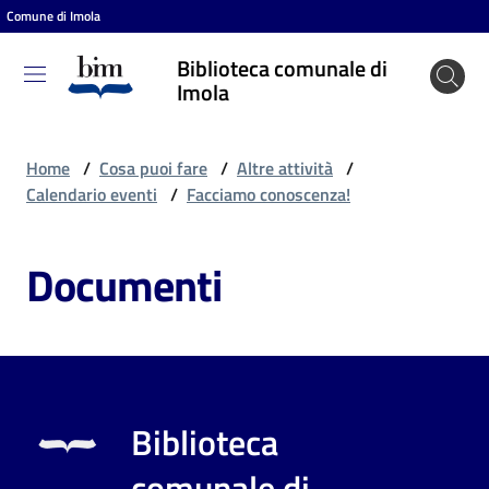
Comune di Imola
Vai al contenuto
Vai alla navigazione
Vai al footer
Biblioteca comunale di
Biblioteca
Imola
comunale
di Imola
Home
/
Cosa puoi fare
/
Altre attività
/
Calendario eventi
/
Facciamo conoscenza!
Entra
Documenti
Cosa
puoi
fare
Biblioteca
Scopri
comunale di