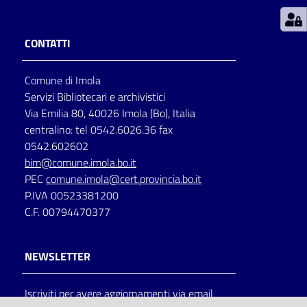
Patto
CONTATTI
per
la
Comune di Imola
lettura
Servizi Bibliotecari e archivistici
Via Emilia 80, 40026 Imola (Bo), Italia
centralino: tel 0542.6026.36 fax
Seguici
0542.602602
su
bim@comune.imola.bo.it
PEC
comune.imola@cert.provincia.bo.it
P.IVA 00523381200
C.F. 00794470377
NEWSLETTER
Iscriviti per avere aggiornamenti via email