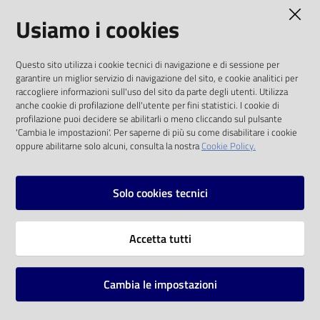
AMMINISTRAZIONE TRASPARENTE
Usiamo i cookies
Catalogo
on line
I dati personali pubblicati sono riutilizzabili
Questo sito utilizza i cookie tecnici di navigazione e di sessione per
solo alle condizioni previste dalla direttiva
Eventi
garantire un miglior servizio di navigazione del sito, e cookie analitici per
comunitaria 2003/98/CE e dal d.lgs. 36/2006
raccogliere informazioni sull'uso del sito da parte degli utenti. Utilizza
anche cookie di profilazione dell'utente per fini statistici. I cookie di
Chiedi al
SOCIAL
profilazione puoi decidere se abilitarli o meno cliccando sul pulsante
bibliotecario
'Cambia le impostazioni'. Per saperne di più su come disabilitare i cookie
oppure abilitarne solo alcuni, consulta la nostra
Cookie Policy.
Facebook
Youtube
Instagram
Avvisi
Solo cookies tecnici
Orari
Vai alla pagina
Accetta tutti
Privacy
Note legali
Cambia le impostazioni
Mappa del sito