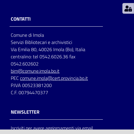
Patto
CONTATTI
per
la
Comune di Imola
lettura
Servizi Bibliotecari e archivistici
Via Emilia 80, 40026 Imola (Bo), Italia
centralino: tel 0542.6026.36 fax
Seguici
0542.602602
su
bim@comune.imola.bo.it
PEC
comune.imola@cert.provincia.bo.it
P.IVA 00523381200
C.F. 00794470377
NEWSLETTER
Iscriviti per avere aggiornamenti via email