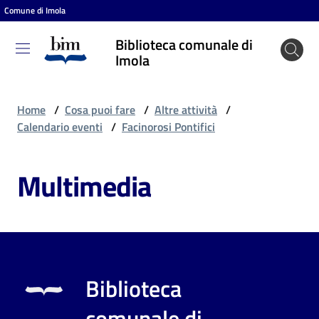
Comune di Imola
Vai al contenuto
Vai alla navigazione
Vai al footer
Biblioteca comunale di
Biblioteca
Imola
comunale
di Imola
Home
/
Cosa puoi fare
/
Altre attività
/
Calendario eventi
/
Facinorosi Pontifici
Entra
Multimedia
Cosa
puoi
fare
Biblioteca
Scopri
comunale di