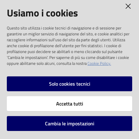
AMMINISTRAZIONE TRASPARENTE
Usiamo i cookies
Catalogo
on line
I dati personali pubblicati sono riutilizzabili
Questo sito utilizza i cookie tecnici di navigazione e di sessione per
solo alle condizioni previste dalla direttiva
Eventi
garantire un miglior servizio di navigazione del sito, e cookie analitici per
comunitaria 2003/98/CE e dal d.lgs. 36/2006
raccogliere informazioni sull'uso del sito da parte degli utenti. Utilizza
anche cookie di profilazione dell'utente per fini statistici. I cookie di
Chiedi al
SOCIAL
profilazione puoi decidere se abilitarli o meno cliccando sul pulsante
bibliotecario
'Cambia le impostazioni'. Per saperne di più su come disabilitare i cookie
oppure abilitarne solo alcuni, consulta la nostra
Cookie Policy.
Facebook
Youtube
Instagram
Avvisi
Solo cookies tecnici
Orari
Vai alla pagina
Accetta tutti
Privacy
Note legali
Cambia le impostazioni
Mappa del sito