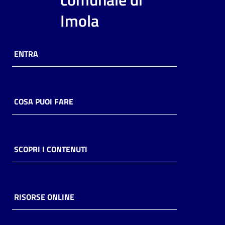
i
Imola
contenuti
ENTRA
Risorse
online
COSA PUOI FARE
Casa
SCOPRI I CONTENUTI
Piani
Archivio
storico
RISORSE ONLINE
Decentrate