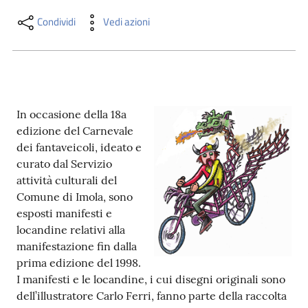
i
contenuti
Condividi
Vedi azioni
Risorse
online
In occasione della 18a
edizione del Carnevale
dei fantaveicoli, ideato e
curato dal Servizio
attività culturali del
Comune di Imola, sono
Casa
esposti manifesti e
Piani
locandine relativi alla
manifestazione fin dalla
Archivio
prima edizione del 1998.
storico
I manifesti e le locandine, i cui disegni originali sono
dell’illustratore Carlo Ferri, fanno parte della raccolta
Decentrate