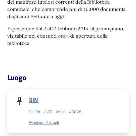
dei manifesti imolesi correnti della Biblioteca
comunale, che comprende più di 10.000 documenti
Patto
dagli anni Settanta a oggi.
per
Esposizione dal 2 al 21 febbraio 2015, al primo piano,
la
visitabile nei consueti
orari
di apertura della
lettura
biblioteca.
Seguici
su
Luogo
BIM
Via Emilia 80 - Imola - 40026
Maggiori dettagli