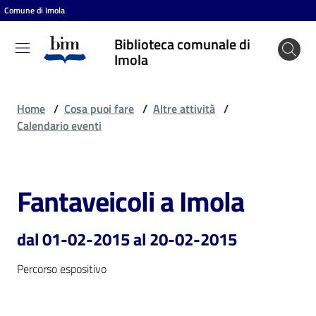
Comune di Imola
Vai al contenuto
Vai alla navigazione
Vai al footer
Biblioteca comunale di
Biblioteca
Imola
comunale
di Imola
Home
/
Cosa puoi fare
/
Altre attività
/
Calendario eventi
Entra
Fantaveicoli a Imola
Salta al contenuto
Cosa
puoi
dal 01-02-2015 al 20-02-2015
fare
Percorso espositivo
Scopri