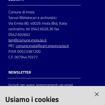
Comune di Imola
Servizi Bibliotecari e archivistici
Via Emilia 80, 40026 Imola (Bo), Italia
centralino: tel 0542.6026.36 fax
0542.602602
bim@comune.imola.bo.it
PEC
comune.imola@cert.provincia.bo.it
P.IVA 00523381200
C.F. 00794470377
NEWSLETTER
Iscriviti per avere aggiornamenti via email
AMMINISTRAZIONE TRASPARENTE
Usiamo i cookies