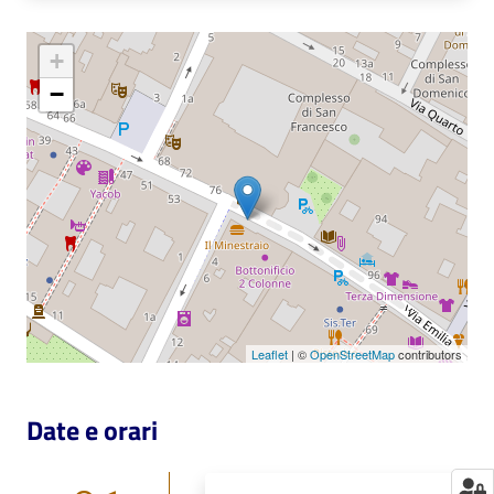
Catalogo
+
on line
−
Eventi
Chiedi al
bibliotecario
Avvisi
Orari
Leaflet
| ©
OpenStreetMap
contributors
Date e orari