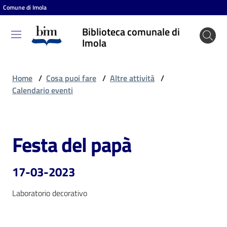
Comune di Imola
Vai al contenuto
Vai alla navigazione
Vai al footer
Biblioteca comunale di
Biblioteca
Imola
comunale
di Imola
Home
/
Cosa puoi fare
/
Altre attività
/
Calendario eventi
Entra
Festa del papà
Salta al contenuto
Cosa
puoi
17-03-2023
fare
Laboratorio decorativo
Scopri