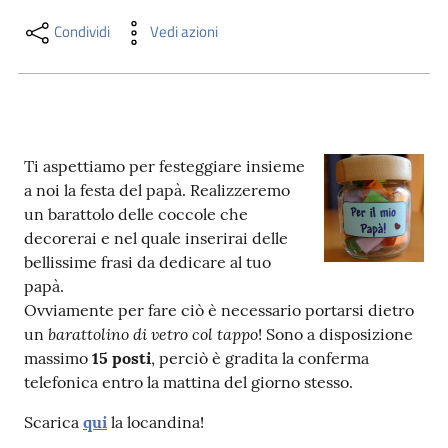
i
contenuti
Condividi
Vedi azioni
Risorse
online
Ti aspettiamo per festeggiare insieme
a noi la festa del papà. Realizzeremo
un barattolo delle coccole che
decorerai e nel quale inserirai delle
bellissime frasi da dedicare al tuo
papà.
Casa
Ovviamente per fare ciò è necessario portarsi dietro
Piani
barattolino di vetro col tappo
un
! Sono a disposizione
massimo
15 posti
, perciò è gradita la conferma
Archivio
telefonica entro la mattina del giorno stesso.
storico
Scarica
qui
la locandina!
Decentrate