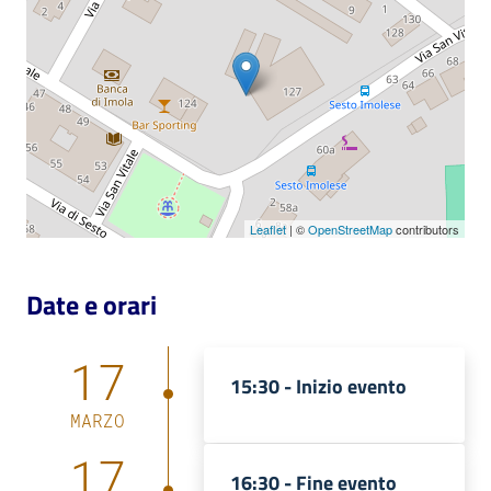
Catalogo
on line
Eventi
Chiedi al
bibliotecario
Leaflet
| ©
OpenStreetMap
contributors
Avvisi
Date e orari
Orari
17
15:30 -
Inizio evento
MARZO
17
16:30 -
Fine evento