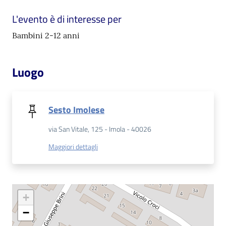
L'evento è di interesse per
Patto
Bambini 2-12 anni
per
la
lettura
Luogo
Seguici
Sesto Imolese
su
via San Vitale, 125 - Imola - 40026
Maggiori dettagli
+
−