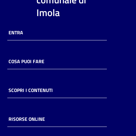
i
Imola
contenuti
ENTRA
Risorse
online
COSA PUOI FARE
Casa
SCOPRI I CONTENUTI
Piani
Archivio
storico
RISORSE ONLINE
Decentrate