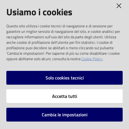
AMMINISTRAZIONE TRASPARENTE
Usiamo i cookies
Catalogo
on line
I dati personali pubblicati sono riutilizzabili
Questo sito utilizza i cookie tecnici di navigazione e di sessione per
solo alle condizioni previste dalla direttiva
Eventi
garantire un miglior servizio di navigazione del sito, e cookie analitici per
comunitaria 2003/98/CE e dal d.lgs. 36/2006
raccogliere informazioni sull'uso del sito da parte degli utenti. Utilizza
anche cookie di profilazione dell'utente per fini statistici. I cookie di
Chiedi al
SOCIAL
profilazione puoi decidere se abilitarli o meno cliccando sul pulsante
bibliotecario
'Cambia le impostazioni'. Per saperne di più su come disabilitare i cookie
oppure abilitarne solo alcuni, consulta la nostra
Cookie Policy.
Facebook
Youtube
Instagram
Avvisi
Solo cookies tecnici
Orari
Vai alla pagina
Accetta tutti
Privacy
Note legali
Cambia le impostazioni
Mappa del sito