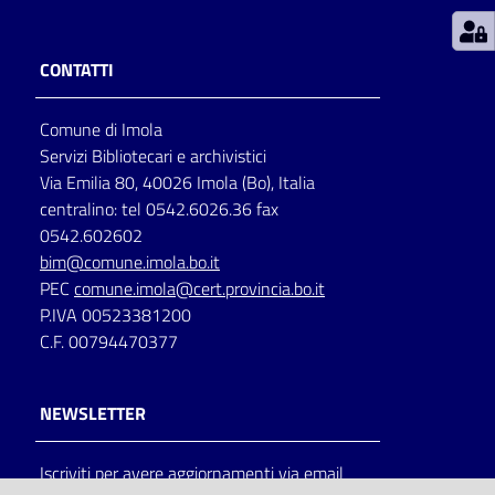
Patto
CONTATTI
per
la
Comune di Imola
lettura
Servizi Bibliotecari e archivistici
Via Emilia 80, 40026 Imola (Bo), Italia
centralino: tel 0542.6026.36 fax
Seguici
0542.602602
su
bim@comune.imola.bo.it
PEC
comune.imola@cert.provincia.bo.it
P.IVA 00523381200
C.F. 00794470377
NEWSLETTER
Iscriviti per avere aggiornamenti via email