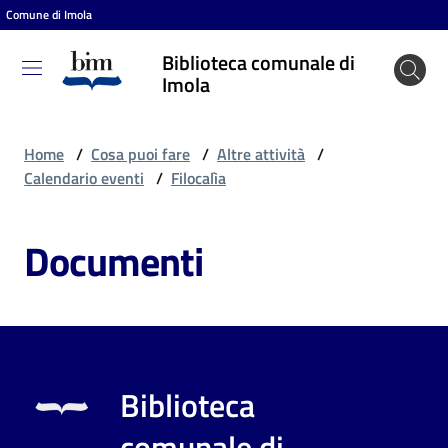
Comune di Imola
Vai al contenuto
Vai alla navigazione
Vai al footer
Biblioteca comunale di
Biblioteca
Imola
comunale
di Imola
Home
/
Cosa puoi fare
/
Altre attività
/
Calendario eventi
/
Filocalìa
Entra
Documenti
Cosa
puoi
fare
Biblioteca
Scopri
comunale di