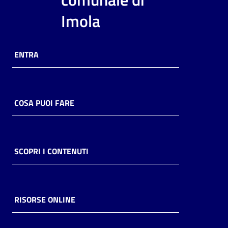
i
Imola
contenuti
ENTRA
Risorse
online
COSA PUOI FARE
Casa
SCOPRI I CONTENUTI
Piani
Archivio
storico
RISORSE ONLINE
Decentrate