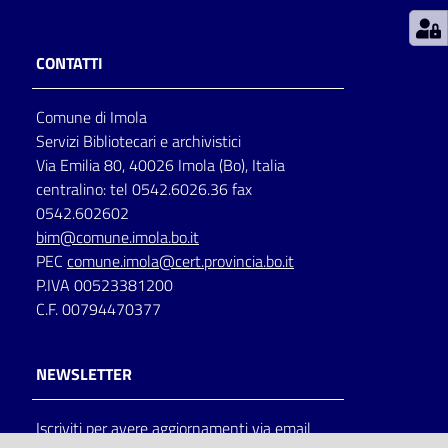
Patto
CONTATTI
per
la
Comune di Imola
lettura
Servizi Bibliotecari e archivistici
Via Emilia 80, 40026 Imola (Bo), Italia
centralino: tel 0542.6026.36 fax
Seguici
0542.602602
su
bim@comune.imola.bo.it
PEC
comune.imola@cert.provincia.bo.it
P.IVA 00523381200
C.F. 00794470377
NEWSLETTER
Iscriviti per avere aggiornamenti via email