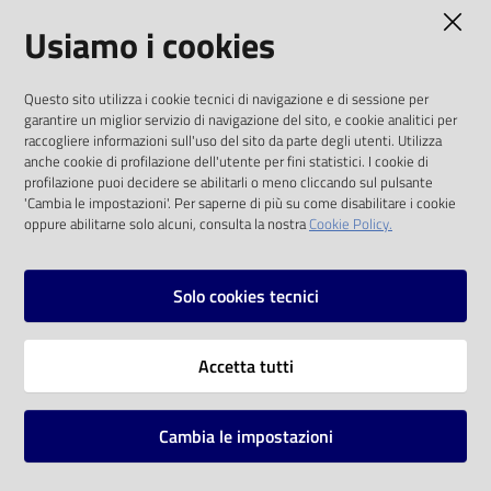
AMMINISTRAZIONE TRASPARENTE
Usiamo i cookies
Catalogo
on line
I dati personali pubblicati sono riutilizzabili
Questo sito utilizza i cookie tecnici di navigazione e di sessione per
solo alle condizioni previste dalla direttiva
Eventi
garantire un miglior servizio di navigazione del sito, e cookie analitici per
comunitaria 2003/98/CE e dal d.lgs. 36/2006
raccogliere informazioni sull'uso del sito da parte degli utenti. Utilizza
anche cookie di profilazione dell'utente per fini statistici. I cookie di
Chiedi al
SOCIAL
profilazione puoi decidere se abilitarli o meno cliccando sul pulsante
bibliotecario
'Cambia le impostazioni'. Per saperne di più su come disabilitare i cookie
oppure abilitarne solo alcuni, consulta la nostra
Cookie Policy.
Facebook
Youtube
Instagram
Avvisi
Solo cookies tecnici
Orari
Vai alla pagina
Accetta tutti
Privacy
Note legali
Cambia le impostazioni
Mappa del sito