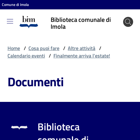
Comune di Imola
Vai al contenuto
Vai alla navigazione
Vai al footer
Biblioteca comunale di
Biblioteca
Imola
comunale
di Imola
Home
/
Cosa puoi fare
/
Altre attività
/
Calendario eventi
/
Finalmente arriva l’estate!
Entra
Documenti
Cosa
puoi
fare
Biblioteca
Scopri
comunale di