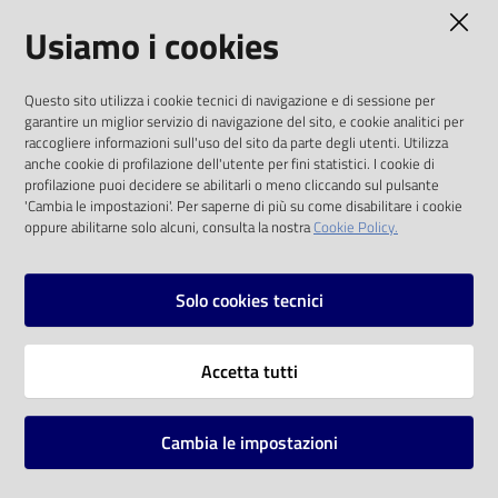
AMMINISTRAZIONE TRASPARENTE
Usiamo i cookies
Catalogo
on line
I dati personali pubblicati sono riutilizzabili
Questo sito utilizza i cookie tecnici di navigazione e di sessione per
solo alle condizioni previste dalla direttiva
Eventi
garantire un miglior servizio di navigazione del sito, e cookie analitici per
comunitaria 2003/98/CE e dal d.lgs. 36/2006
raccogliere informazioni sull'uso del sito da parte degli utenti. Utilizza
anche cookie di profilazione dell'utente per fini statistici. I cookie di
Chiedi al
SOCIAL
profilazione puoi decidere se abilitarli o meno cliccando sul pulsante
bibliotecario
'Cambia le impostazioni'. Per saperne di più su come disabilitare i cookie
oppure abilitarne solo alcuni, consulta la nostra
Cookie Policy.
Facebook
Youtube
Instagram
Avvisi
Solo cookies tecnici
Orari
Vai alla pagina
Accetta tutti
Privacy
Note legali
Cambia le impostazioni
Mappa del sito