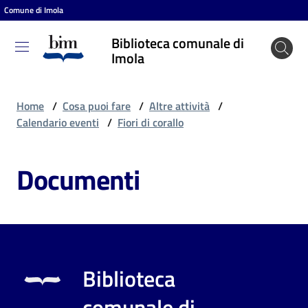
Comune di Imola
Vai al contenuto
Vai alla navigazione
Vai al footer
Biblioteca comunale di
Biblioteca
Imola
comunale
di Imola
Home
/
Cosa puoi fare
/
Altre attività
/
Calendario eventi
/
Fiori di corallo
Entra
Documenti
Cosa
puoi
fare
Biblioteca
Scopri
comunale di