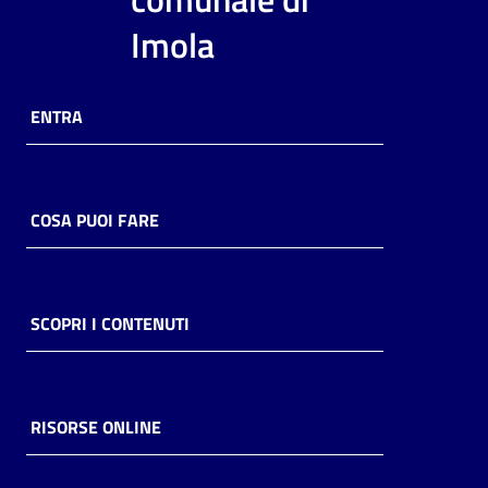
i
Imola
contenuti
ENTRA
Risorse
online
COSA PUOI FARE
Casa
SCOPRI I CONTENUTI
Piani
Archivio
storico
RISORSE ONLINE
Decentrate