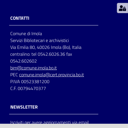
Patto
CONTATTI
per
la
Comune di Imola
lettura
Servizi Bibliotecari e archivistici
Via Emilia 80, 40026 Imola (Bo), Italia
centralino: tel 0542.6026.36 fax
Seguici
0542.602602
su
bim@comune.imola.bo.it
PEC
comune.imola@cert.provincia.bo.it
P.IVA 00523381200
C.F. 00794470377
NEWSLETTER
Iscriviti per avere aggiornamenti via email