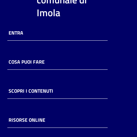
i
Imola
contenuti
ENTRA
Risorse
online
COSA PUOI FARE
Casa
SCOPRI I CONTENUTI
Piani
Archivio
storico
RISORSE ONLINE
Decentrate