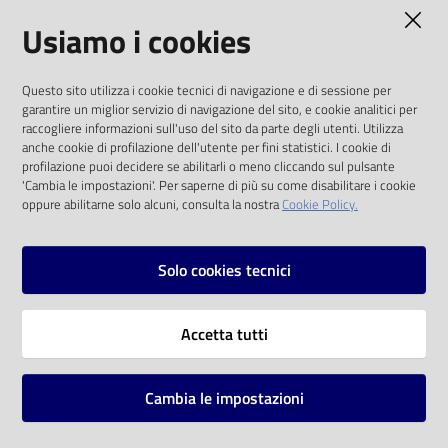
AMMINISTRAZIONE TRASPARENTE
Usiamo i cookies
Catalogo
on line
I dati personali pubblicati sono riutilizzabili
Questo sito utilizza i cookie tecnici di navigazione e di sessione per
solo alle condizioni previste dalla direttiva
Eventi
garantire un miglior servizio di navigazione del sito, e cookie analitici per
comunitaria 2003/98/CE e dal d.lgs. 36/2006
raccogliere informazioni sull'uso del sito da parte degli utenti. Utilizza
anche cookie di profilazione dell'utente per fini statistici. I cookie di
Chiedi al
SOCIAL
profilazione puoi decidere se abilitarli o meno cliccando sul pulsante
bibliotecario
'Cambia le impostazioni'. Per saperne di più su come disabilitare i cookie
oppure abilitarne solo alcuni, consulta la nostra
Cookie Policy.
Facebook
Youtube
Instagram
Avvisi
Solo cookies tecnici
Orari
Vai alla pagina
Accetta tutti
Privacy
Note legali
Cambia le impostazioni
Mappa del sito