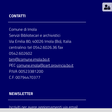
Patto
CONTATTI
per
la
Comune di Imola
lettura
Servizi Bibliotecari e archivistici
Via Emilia 80, 40026 Imola (Bo), Italia
centralino: tel 0542.6026.36 fax
Seguici
0542.602602
su
bim@comune.imola.bo.it
PEC
comune.imola@cert.provincia.bo.it
P.IVA 00523381200
C.F. 00794470377
NEWSLETTER
Iscriviti per avere aggiornamenti via email