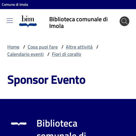
Comune di Imola
Vai al contenuto
Vai alla navigazione
Vai al footer
Biblioteca comunale di
Biblioteca
Imola
comunale
di Imola
Home
/
Cosa puoi fare
/
Altre attività
/
Calendario eventi
/
Fiori di corallo
Entra
Sponsor Evento
Cosa
puoi
fare
Biblioteca
Scopri
comunale di