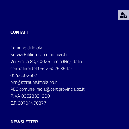
Patto
per
la
CONTATTI
lettura
Comune di Imola
Servizi Bibliotecari e archivistici
Seguici
Via Emilia 80, 40026 Imola (Bo), Italia
su
centralino: tel 0542.6026.36 fax
0542.602602
bim@comune.imola.bo.it
PEC
comune.imola@cert.provincia.bo.it
P.IVA 00523381200
C.F. 00794470377
NEWSLETTER