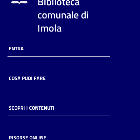
Biblioteca
i
contenuti
comunale di
Imola
Risorse
online
ENTRA
COSA PUOI FARE
Casa
Piani
SCOPRI I CONTENUTI
Archivio
storico
RISORSE ONLINE
Decentrate