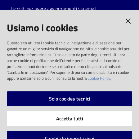
Iscriviti per avere aggiornamenti via email
Catalogo
on line
AMMINISTRAZIONE TRASPARENTE
Usiamo i cookies
Eventi
I dati personali pubblicati sono riutilizzabili
Questo sito utilizza i cookie tecnici di navigazione e di sessione per
solo alle condizioni previste dalla direttiva
garantire un miglior servizio di navigazione del sito, e cookie analitici per
Chiedi al
comunitaria 2003/98/CE e dal d.lgs. 36/2006
raccogliere informazioni sull'uso del sito da parte degli utenti. Utilizza
bibliotecario
anche cookie di profilazione dell'utente per fini statistici. I cookie di
SOCIAL
profilazione puoi decidere se abilitarli o meno cliccando sul pulsante
Avvisi
'Cambia le impostazioni'. Per saperne di più su come disabilitare i cookie
oppure abilitarne solo alcuni, consulta la nostra
Cookie Policy.
Facebook
Youtube
Instagram
Orari
Solo cookies tecnici
Vai alla pagina
Accetta tutti
Privacy
Note legali
Cambia le impostazioni