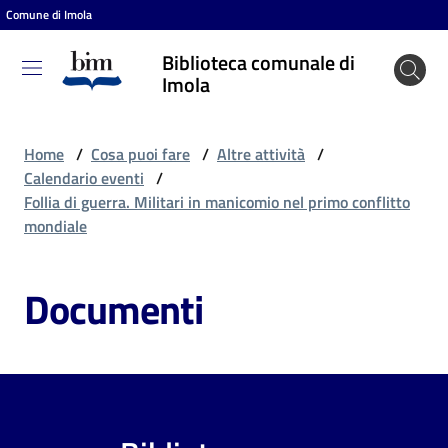
Comune di Imola
Vai al contenuto
Vai alla navigazione
Vai al footer
Biblioteca comunale di
Biblioteca
Imola
comunale
di Imola
Home
/
Cosa puoi fare
/
Altre attività
/
Calendario eventi
/
Follia di guerra. Militari in manicomio nel primo conflitto
Entra
mondiale
Documenti
Cosa
puoi
fare
Scopri