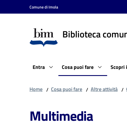
Vai al contenuto
Vai alla navigazione
Vai al footer
Comune di Imola
Biblioteca comun
Entra
Cosa puoi fare
Scopri 
Home
Cosa puoi fare
Altre attività
/
/
/
Multimedia