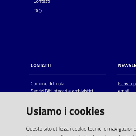
Contatti
FAQ
CONTATTI
NEWSLE
Comune di Imola
Iscriviti
Servizi Bibliotecari e archivistici
email
Via Emilia 80, 40026 Imola (Bo),
Italia
Usiamo i cookies
centralino: tel 0542.6026.36 fax
0542.602602
bim@comune.imola.bo.it
Questo sito utilizza i cookie tecnici di navigazione
PEC