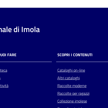
ale di Imola
PUOI FARE
SCOPRI I CONTENUTI
oteca
Cataloghi on-line
a
Altri cataloghi
tività
Raccolte moderne
Raccolte per ragazzi
Collezione imolese