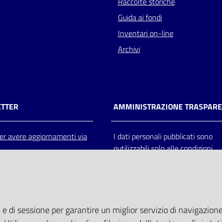
Raccolte storiche
Guida ai fondi
Inventari on-line
Archivi
TTER
AMMINISTRAZIONE TRASPAR
 per avere aggiornamenti via
I dati personali pubblicati sono
riutilizzabili solo alle condizioni
previste dalla direttiva comunitar
2003/98/CE e dal d.lgs. 36/200
 e di sessione per garantire un miglior servizio di navigazione 