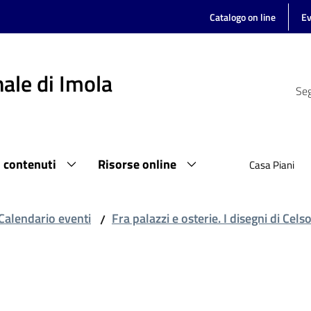
Catalogo on line
Ev
ale di Imola
Seg
i contenuti
Risorse online
Casa Piani
Calendario eventi
Fra palazzi e osterie. I disegni di Cels
/