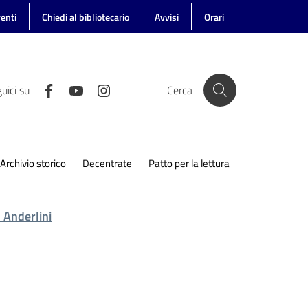
enti
Chiedi al bibliotecario
Avvisi
Orari
uici su
Cerca
Archivio storico
Decentrate
Patto per la lettura
o Anderlini