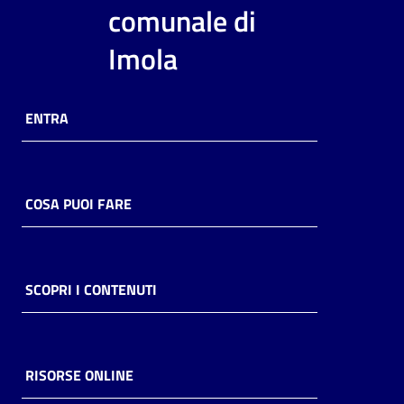
i
comunale di
contenuti
Imola
Risorse
ENTRA
online
COSA PUOI FARE
Casa
Piani
SCOPRI I CONTENUTI
Archivio
storico
RISORSE ONLINE
Decentrate