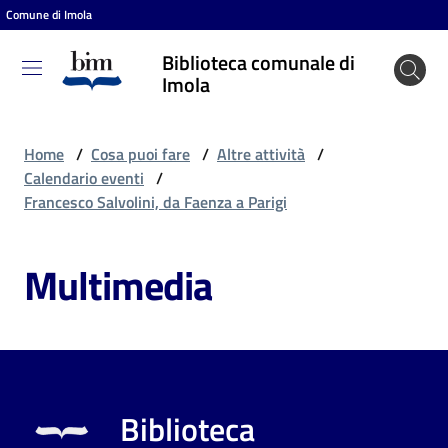
Comune di Imola
Vai al contenuto
Vai alla navigazione
Vai al footer
Biblioteca comunale di
Biblioteca
Imola
comunale
di Imola
Home
/
Cosa puoi fare
/
Altre attività
/
Calendario eventi
/
Francesco Salvolini, da Faenza a Parigi
Entra
Multimedia
Cosa
puoi
fare
Biblioteca
Scopri