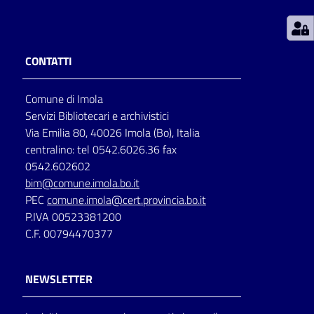
Patto
per
CONTATTI
la
lettura
Comune di Imola
Servizi Bibliotecari e archivistici
Via Emilia 80, 40026 Imola (Bo), Italia
Seguici
centralino: tel 0542.6026.36 fax
su
0542.602602
bim@comune.imola.bo.it
PEC
comune.imola@cert.provincia.bo.it
P.IVA 00523381200
C.F. 00794470377
NEWSLETTER