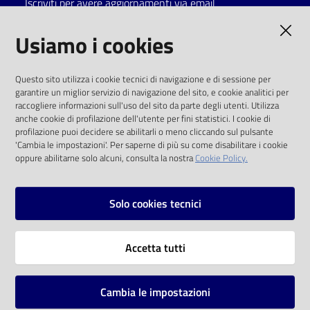
Iscriviti per avere aggiornamenti via email
Catalogo
AMMINISTRAZIONE TRASPARENTE
Usiamo i cookies
on line
I dati personali pubblicati sono riutilizzabili
Eventi
Questo sito utilizza i cookie tecnici di navigazione e di sessione per
solo alle condizioni previste dalla direttiva
garantire un miglior servizio di navigazione del sito, e cookie analitici per
comunitaria 2003/98/CE e dal d.lgs. 36/2006
raccogliere informazioni sull'uso del sito da parte degli utenti. Utilizza
Chiedi al
anche cookie di profilazione dell'utente per fini statistici. I cookie di
bibliotecario
SOCIAL
profilazione puoi decidere se abilitarli o meno cliccando sul pulsante
'Cambia le impostazioni'. Per saperne di più su come disabilitare i cookie
oppure abilitarne solo alcuni, consulta la nostra
Cookie Policy.
Avvisi
Facebook
Youtube
Instagram
Orari
Solo cookies tecnici
Vai alla pagina
Accetta tutti
Privacy
Note legali
Cambia le impostazioni