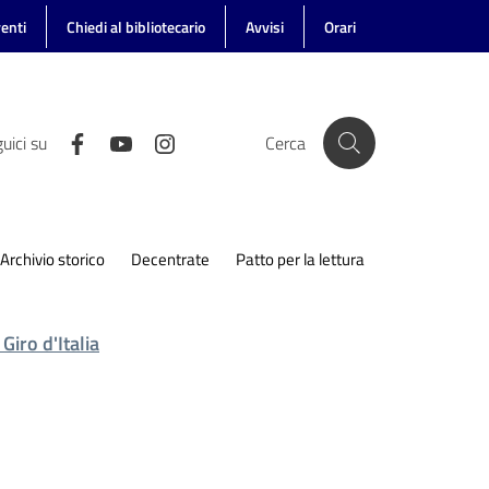
enti
Chiedi al bibliotecario
Avvisi
Orari
uici su
Cerca
Archivio storico
Decentrate
Patto per la lettura
Giro d'Italia