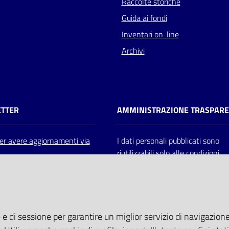
Raccolte storiche
Guida ai fondi
Inventari on-line
Archivi
TTER
AMMINISTRAZIONE TRASPAR
 per avere aggiornamenti via
I dati personali pubblicati sono
riutilizzabili solo alle condizioni
previste dalla direttiva comunitar
2003/98/CE e dal d.lgs. 36/200
 e di sessione per garantire un miglior servizio di navigazione 