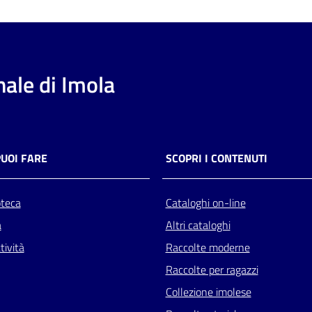
ale di Imola
PUOI FARE
SCOPRI I CONTENUTI
oteca
Cataloghi on-line
a
Altri cataloghi
tività
Raccolte moderne
Raccolte per ragazzi
Collezione imolese