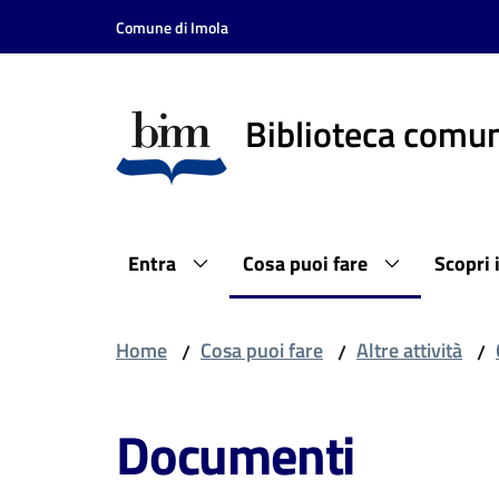
Vai al contenuto
Vai alla navigazione
Vai al footer
Comune di Imola
Biblioteca comun
Entra
Cosa puoi fare
Scopri 
Home
Cosa puoi fare
Altre attività
/
/
/
Documenti