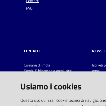
Contatti
FAQ
CONTATTI
NEWSLE
Comune di Imola
Iscriviti
Servizi Bibliotecari e archivistici
email
Via Emilia 80, 40026 Imola (Bo),
Italia
Usiamo i cookies
centralino: tel 0542.6026.36 fax
0542.602602
bim@comune.imola.bo.it
Questo sito utilizza i cookie tecnici di navigazione
PEC