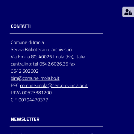
Patto
per
CONTATTI
la
lettura
Comune di Imola
Servizi Bibliotecari e archivistici
Via Emilia 80, 40026 Imola (Bo), Italia
Seguici
centralino: tel 0542.6026.36 fax
su
0542.602602
bim@comune.imola.bo.it
PEC
comune.imola@cert.provincia.bo.it
P.IVA 00523381200
C.F. 00794470377
NEWSLETTER