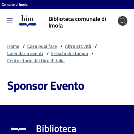
Comune di Imola
Vai al contenuto
Vai alla navigazione
Vai al footer
Biblioteca comunale di
Biblioteca
Imola
comunale
di Imola
Home
/
Cosa puoi fare
/
Altre attività
/
Calendario eventi
/
Freschi di stampa
/
Cento storie del Giro d'Italia
Entra
Sponsor Evento
Cosa
puoi
fare
Biblioteca
Scopri