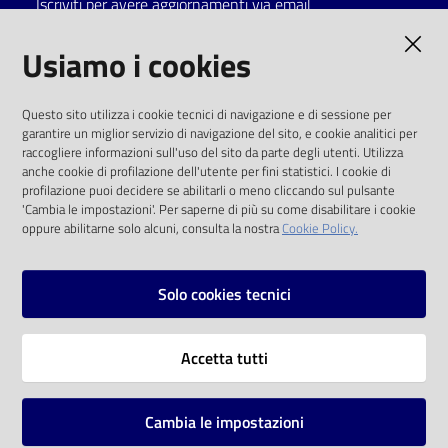
Iscriviti per avere aggiornamenti via email
Catalogo
AMMINISTRAZIONE TRASPARENTE
Usiamo i cookies
on line
I dati personali pubblicati sono riutilizzabili
Eventi
Questo sito utilizza i cookie tecnici di navigazione e di sessione per
solo alle condizioni previste dalla direttiva
garantire un miglior servizio di navigazione del sito, e cookie analitici per
comunitaria 2003/98/CE e dal d.lgs. 36/2006
raccogliere informazioni sull'uso del sito da parte degli utenti. Utilizza
Chiedi al
anche cookie di profilazione dell'utente per fini statistici. I cookie di
bibliotecario
SOCIAL
profilazione puoi decidere se abilitarli o meno cliccando sul pulsante
'Cambia le impostazioni'. Per saperne di più su come disabilitare i cookie
oppure abilitarne solo alcuni, consulta la nostra
Cookie Policy.
Avvisi
Facebook
Youtube
Instagram
Orari
Solo cookies tecnici
Vai alla pagina
Accetta tutti
Privacy
Note legali
Cambia le impostazioni