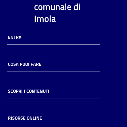
i
comunale di
contenuti
Imola
Risorse
ENTRA
online
COSA PUOI FARE
Casa
Piani
SCOPRI I CONTENUTI
Archivio
storico
RISORSE ONLINE
Decentrate