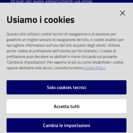
Iscriviti per avere aggiornamenti via email
Catalogo
AMMINISTRAZIONE TRASPARENTE
Usiamo i cookies
on line
I dati personali pubblicati sono riutilizzabili
Eventi
Questo sito utilizza i cookie tecnici di navigazione e di sessione per
solo alle condizioni previste dalla direttiva
garantire un miglior servizio di navigazione del sito, e cookie analitici per
comunitaria 2003/98/CE e dal d.lgs. 36/2006
raccogliere informazioni sull'uso del sito da parte degli utenti. Utilizza
Chiedi al
anche cookie di profilazione dell'utente per fini statistici. I cookie di
bibliotecario
SOCIAL
profilazione puoi decidere se abilitarli o meno cliccando sul pulsante
'Cambia le impostazioni'. Per saperne di più su come disabilitare i cookie
oppure abilitarne solo alcuni, consulta la nostra
Cookie Policy.
Avvisi
Facebook
Youtube
Instagram
Orari
Solo cookies tecnici
Vai alla pagina
Accetta tutti
Privacy
Note legali
Cambia le impostazioni