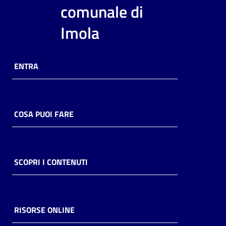
i
comunale di
contenuti
Imola
Risorse
ENTRA
online
COSA PUOI FARE
Casa
Piani
SCOPRI I CONTENUTI
Archivio
storico
RISORSE ONLINE
Decentrate