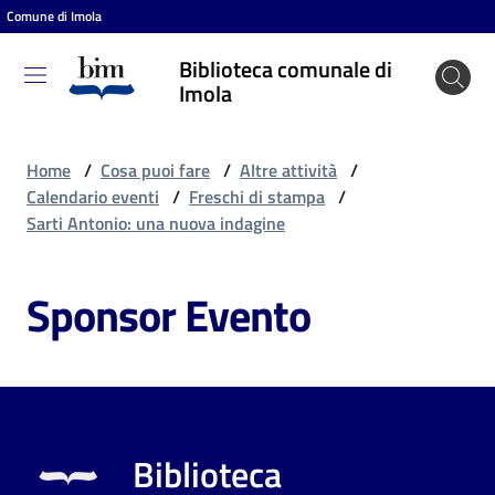
Comune di Imola
Vai al contenuto
Vai alla navigazione
Vai al footer
Biblioteca comunale di
Biblioteca
Imola
comunale
di Imola
Home
/
Cosa puoi fare
/
Altre attività
/
Calendario eventi
/
Freschi di stampa
/
Sarti Antonio: una nuova indagine
Entra
Sponsor Evento
Cosa
puoi
fare
Biblioteca
Scopri