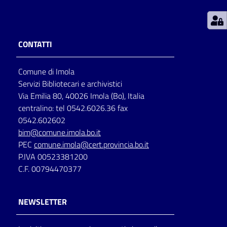
Patto
per
CONTATTI
la
lettura
Comune di Imola
Servizi Bibliotecari e archivistici
Via Emilia 80, 40026 Imola (Bo), Italia
Seguici
centralino: tel 0542.6026.36 fax
su
0542.602602
bim@comune.imola.bo.it
PEC
comune.imola@cert.provincia.bo.it
P.IVA 00523381200
C.F. 00794470377
NEWSLETTER