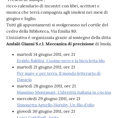
ricco calendario di incontri con libri, scrittori e
musica che terrà compagnia agli imolesi nei mesi di
Patto
giugno e luglio.
per
Tutti gli appuntamenti si svolgeranno nel cortile del
la
cedro della Biblioteca, Via Emilia 80.
lettura
L'iniziativa è organizzata grazie al sostegno della ditta
Andalò Gianni S.r.l. Meccanica di precisione
di Imola.
martedì 14 giugno 2011, ore 21
Seguici
Eraldo Baldini, L'uomo nero e la bicicletta blu
su
martedì 21 giugno 2011, ore 21
Per mare e per terra. Il mondo letterario di
Daniela
martedì 28 giugno 2011, ore 21
Massimo Montanari, L'identità italiana in cucina
mercoledì 29 giugno 2011, ore 21
Simonetta Agnello Hornby, Un filo d'olio
giovedì 30 giugno 2011, ore 21
Luisa Cottifogli, Anita