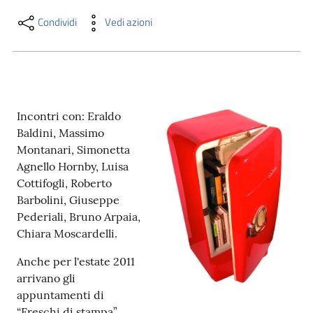
i
contenuti
Condividi
Vedi azioni
Risorse
online
Incontri con: Eraldo
Baldini, Massimo
Montanari, Simonetta
Agnello Hornby, Luisa
Cottifogli, Roberto
Barbolini, Giuseppe
Casa
Pederiali, Bruno Arpaia,
Piani
Chiara Moscardelli.
Archivio
Anche per l'estate 2011
storico
arrivano gli
appuntamenti di
Decentrate
“Freschi di stampa”,