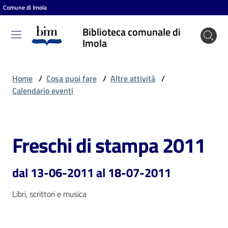
Comune di Imola
Vai al contenuto
Vai alla navigazione
Vai al footer
Biblioteca comunale di
Biblioteca
Imola
comunale
di Imola
Home
/
Cosa puoi fare
/
Altre attività
/
Calendario eventi
Entra
Freschi di stampa 2011
Salta al contenuto
Cosa
puoi
dal 13-06-2011 al 18-07-2011
fare
Libri, scrittori e musica
Scopri