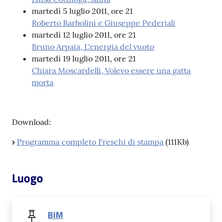
martedì 5 luglio 2011, ore 21
Catalogo
Roberto Barbolini e Giuseppe Pederiali
on line
martedì 12 luglio 2011, ore 21
Bruno Arpaia, L'energia del vuoto
Eventi
martedì 19 luglio 2011, ore 21
Chiara Moscardelli, Volevo essere una gatta
Chiedi al
morta
bibliotecario
Avvisi
Download:
Orari
›
Programma completo Freschi di stampa
(111Kb)
Luogo
BIM