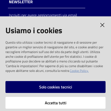
NEWSLETTER
Iscriviti per avere aggiornamenti via email
AMMINISTRAZIONE TRASPARENTE
Usiamo i cookies
I dati personali pubblicati sono riutilizzabili
Questo sito utilizza i cookie tecnici di navigazione e di sessione per
solo alle condizioni previste dalla direttiva
garantire un miglior servizio di navigazione del sito, e cookie analitici per
comunitaria 2003/98/CE e dal d.lgs. 36/2006
raccogliere informazioni sull'uso del sito da parte degli utenti. Utilizza
anche cookie di profilazione dell'utente per fini statistici. I cookie di
SOCIAL
profilazione puoi decidere se abilitarli o meno cliccando sul pulsante
'Cambia le impostazioni'. Per saperne di più su come disabilitare i cookie
oppure abilitarne solo alcuni, consulta la nostra
Cookie Policy.
Facebook
Youtube
Instagram
Solo cookies tecnici
Vai alla pagina
Accetta tutti
Privacy