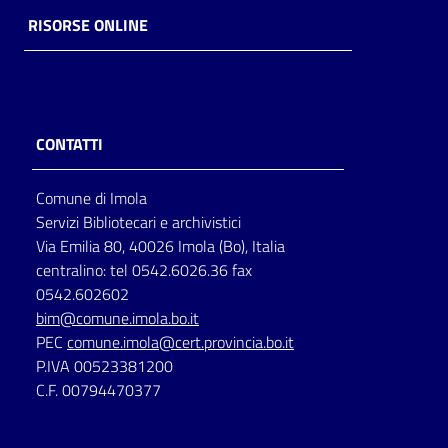
RISORSE ONLINE
CONTATTI
Comune di Imola
Servizi Bibliotecari e archivistici
Via Emilia 80, 40026 Imola (Bo), Italia
centralino: tel 0542.6026.36 fax
0542.602602
bim@comune.imola.bo.it
PEC
comune.imola@cert.provincia.bo.it
P.IVA 00523381200
C.F. 00794470377