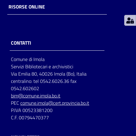
RISORSE ONLINE
Patto
per
la
lettura
CONTATTI
Comune di Imola
Seguici
Servizi Bibliotecari e archivistici
su
Via Emilia 80, 40026 Imola (Bo), Italia
centralino: tel 0542.6026.36 fax
0542.602602
bim@comune.imola.bo.it
PEC
comune.imola@cert.provincia.bo.it
P.IVA 00523381200
C.F. 00794470377