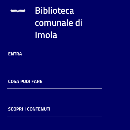
i
Biblioteca
contenuti
comunale di
Imola
Risorse
online
ENTRA
COSA PUOI FARE
Casa
Piani
Archivio
SCOPRI I CONTENUTI
storico
Decentrate