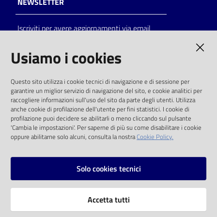
NEWSLETTER
Catalogo
Iscriviti per avere aggiornamenti via email
on line
AMMINISTRAZIONE TRASPARENTE
Usiamo i cookies
Eventi
I dati personali pubblicati sono riutilizzabili
Chiedi al
Questo sito utilizza i cookie tecnici di navigazione e di sessione per
solo alle condizioni previste dalla direttiva
bibliotecario
garantire un miglior servizio di navigazione del sito, e cookie analitici per
comunitaria 2003/98/CE e dal d.lgs. 36/2006
raccogliere informazioni sull'uso del sito da parte degli utenti. Utilizza
anche cookie di profilazione dell'utente per fini statistici. I cookie di
Avvisi
SOCIAL
profilazione puoi decidere se abilitarli o meno cliccando sul pulsante
'Cambia le impostazioni'. Per saperne di più su come disabilitare i cookie
oppure abilitarne solo alcuni, consulta la nostra
Cookie Policy.
Orari
Facebook
Youtube
Instagram
Solo cookies tecnici
Vai alla pagina
Accetta tutti
Privacy