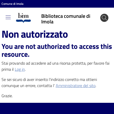
Comune di Imola
Vai al contenuto
Vai alla navigazione
Vai al footer
Biblioteca comunale di
Biblioteca
Imola
comunale
Non autorizzato
di Imola
You are not authorized to access this
resource.
Entra
Stai provando ad accedere ad una risorsa protetta, per favore fai
prima il
Log in
.
Cosa
Se sei sicuro di aver inserito l'indirizzo corretto ma ottieni
puoi
comunque un errore, contatta l'
Amministratore del sito
.
fare
Grazie.
Scopri