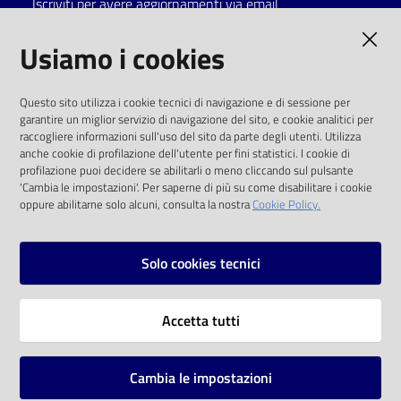
Iscriviti per avere aggiornamenti via email
Catalogo
AMMINISTRAZIONE TRASPARENTE
Usiamo i cookies
on line
I dati personali pubblicati sono riutilizzabili
Eventi
Questo sito utilizza i cookie tecnici di navigazione e di sessione per
solo alle condizioni previste dalla direttiva
garantire un miglior servizio di navigazione del sito, e cookie analitici per
comunitaria 2003/98/CE e dal d.lgs. 36/2006
raccogliere informazioni sull'uso del sito da parte degli utenti. Utilizza
Chiedi al
anche cookie di profilazione dell'utente per fini statistici. I cookie di
bibliotecario
SOCIAL
profilazione puoi decidere se abilitarli o meno cliccando sul pulsante
'Cambia le impostazioni'. Per saperne di più su come disabilitare i cookie
oppure abilitarne solo alcuni, consulta la nostra
Cookie Policy.
Avvisi
Facebook
Youtube
Instagram
Orari
Solo cookies tecnici
Vai alla pagina
Accetta tutti
Privacy
Note legali
Cambia le impostazioni