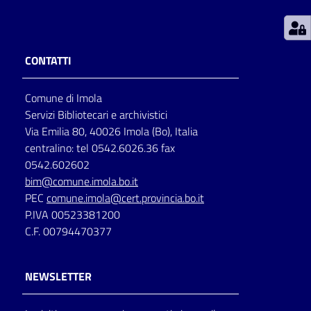
Patto
per
CONTATTI
la
lettura
Comune di Imola
Servizi Bibliotecari e archivistici
Via Emilia 80, 40026 Imola (Bo), Italia
Seguici
centralino: tel 0542.6026.36 fax
su
0542.602602
bim@comune.imola.bo.it
PEC
comune.imola@cert.provincia.bo.it
P.IVA 00523381200
C.F. 00794470377
NEWSLETTER