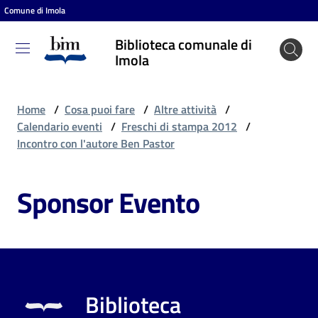
Comune di Imola
Vai al contenuto
Vai alla navigazione
Vai al footer
Biblioteca comunale di
Biblioteca
Imola
comunale
di Imola
Home
/
Cosa puoi fare
/
Altre attività
/
Calendario eventi
/
Freschi di stampa 2012
/
Incontro con l'autore Ben Pastor
Entra
Sponsor Evento
Cosa
puoi
fare
Biblioteca
Scopri