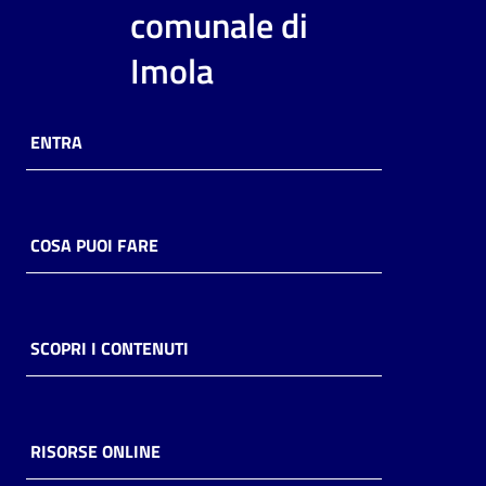
i
comunale di
contenuti
Imola
Risorse
ENTRA
online
COSA PUOI FARE
Casa
Piani
SCOPRI I CONTENUTI
Archivio
storico
RISORSE ONLINE
Decentrate