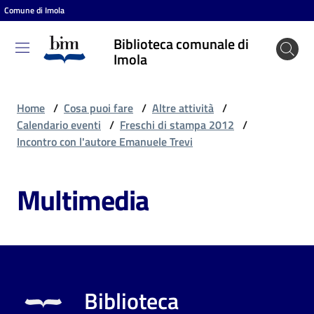
Comune di Imola
Vai al contenuto
Vai alla navigazione
Vai al footer
Biblioteca comunale di
Biblioteca
Imola
comunale
di Imola
Home
/
Cosa puoi fare
/
Altre attività
/
Calendario eventi
/
Freschi di stampa 2012
/
Incontro con l'autore Emanuele Trevi
Entra
Multimedia
Cosa
puoi
fare
Biblioteca
Scopri