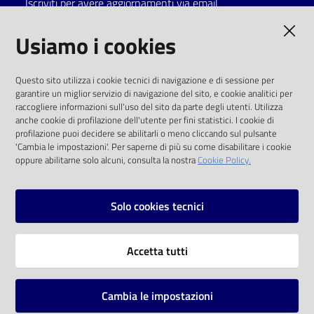
Iscriviti per avere aggiornamenti via email
Catalogo
AMMINISTRAZIONE TRASPARENTE
Usiamo i cookies
on line
I dati personali pubblicati sono riutilizzabili
Eventi
Questo sito utilizza i cookie tecnici di navigazione e di sessione per
solo alle condizioni previste dalla direttiva
garantire un miglior servizio di navigazione del sito, e cookie analitici per
comunitaria 2003/98/CE e dal d.lgs. 36/2006
raccogliere informazioni sull'uso del sito da parte degli utenti. Utilizza
Chiedi al
anche cookie di profilazione dell'utente per fini statistici. I cookie di
bibliotecario
SOCIAL
profilazione puoi decidere se abilitarli o meno cliccando sul pulsante
'Cambia le impostazioni'. Per saperne di più su come disabilitare i cookie
oppure abilitarne solo alcuni, consulta la nostra
Cookie Policy.
Avvisi
Facebook
Youtube
Instagram
Orari
Solo cookies tecnici
Vai alla pagina
Accetta tutti
Privacy
Note legali
Cambia le impostazioni