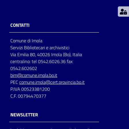
Patto
per
CONTATTI
la
lettura
Comune di Imola
Servizi Bibliotecari e archivistici
Via Emilia 80, 40026 Imola (Bo), Italia
Seguici
centralino: tel 0542.6026.36 fax
su
0542.602602
bim@comune.imola.bo.it
PEC
comune.imola@cert.provincia.bo.it
P.IVA 00523381200
C.F. 00794470377
NEWSLETTER