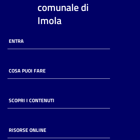
i
comunale di
contenuti
Imola
Risorse
ENTRA
online
COSA PUOI FARE
Casa
Piani
SCOPRI I CONTENUTI
Archivio
storico
RISORSE ONLINE
Decentrate