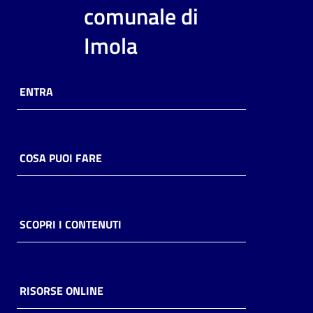
i
comunale di
contenuti
Imola
Risorse
ENTRA
online
COSA PUOI FARE
Casa
Piani
SCOPRI I CONTENUTI
Archivio
storico
RISORSE ONLINE
Decentrate