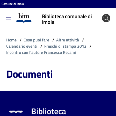
Comune di Imola
Vai al contenuto
Vai alla navigazione
Vai al footer
Biblioteca comunale di
Biblioteca
Imola
comunale
di Imola
Home
/
Cosa puoi fare
/
Altre attività
/
Calendario eventi
/
Freschi di stampa 2012
/
Incontro con l'autore Francesco Recami
Entra
Documenti
Cosa
puoi
fare
Biblioteca
Scopri