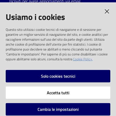
Iscriviti per avere aggiornamenti via email
Catalogo
AMMINISTRAZIONE TRASPARENTE
Usiamo i cookies
on line
I dati personali pubblicati sono riutilizzabili
Eventi
Questo sito utilizza i cookie tecnici di navigazione e di sessione per
solo alle condizioni previste dalla direttiva
garantire un miglior servizio di navigazione del sito, e cookie analitici per
comunitaria 2003/98/CE e dal d.lgs. 36/2006
raccogliere informazioni sull'uso del sito da parte degli utenti. Utilizza
Chiedi al
anche cookie di profilazione dell'utente per fini statistici. I cookie di
bibliotecario
SOCIAL
profilazione puoi decidere se abilitarli o meno cliccando sul pulsante
'Cambia le impostazioni'. Per saperne di più su come disabilitare i cookie
oppure abilitarne solo alcuni, consulta la nostra
Cookie Policy.
Avvisi
Facebook
Youtube
Instagram
Orari
Solo cookies tecnici
Vai alla pagina
Accetta tutti
Privacy
Note legali
Cambia le impostazioni