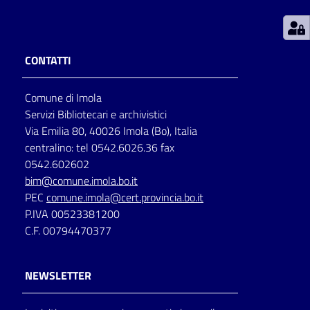
Patto
per
CONTATTI
la
lettura
Comune di Imola
Servizi Bibliotecari e archivistici
Via Emilia 80, 40026 Imola (Bo), Italia
Seguici
centralino: tel 0542.6026.36 fax
su
0542.602602
bim@comune.imola.bo.it
PEC
comune.imola@cert.provincia.bo.it
P.IVA 00523381200
C.F. 00794470377
NEWSLETTER