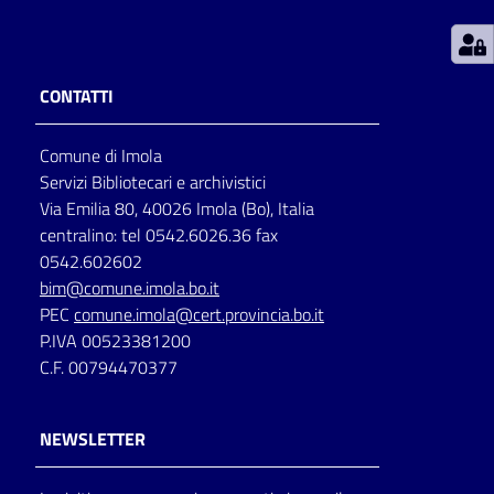
Patto
per
CONTATTI
la
lettura
Comune di Imola
Servizi Bibliotecari e archivistici
Via Emilia 80, 40026 Imola (Bo), Italia
Seguici
centralino: tel 0542.6026.36 fax
su
0542.602602
bim@comune.imola.bo.it
PEC
comune.imola@cert.provincia.bo.it
P.IVA 00523381200
C.F. 00794470377
NEWSLETTER