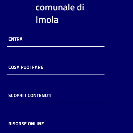
i
comunale di
contenuti
Imola
Risorse
ENTRA
online
COSA PUOI FARE
Casa
Piani
SCOPRI I CONTENUTI
Archivio
storico
RISORSE ONLINE
Decentrate