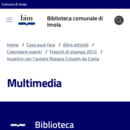
Comune di Imola
Vai al contenuto
Vai alla navigazione
Vai al footer
Biblioteca comunale di
Biblioteca
Imola
comunale
di Imola
Home
/
Cosa puoi fare
/
Altre attività
/
Calendario eventi
/
Freschi di stampa 2012
/
Incontro con l'autore Rosana Crispim da Costa
Entra
Multimedia
Cosa
puoi
fare
Biblioteca
Scopri