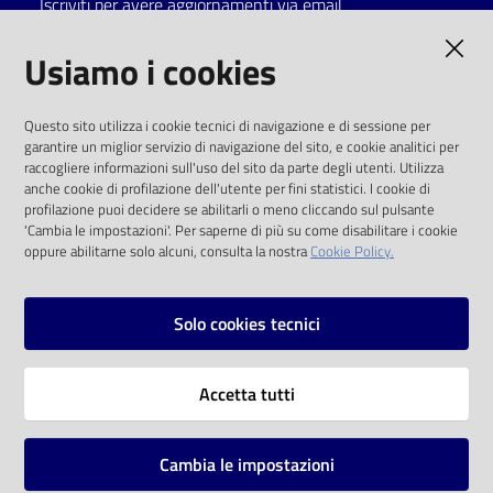
Iscriviti per avere aggiornamenti via email
Catalogo
AMMINISTRAZIONE TRASPARENTE
Usiamo i cookies
on line
I dati personali pubblicati sono riutilizzabili
Eventi
Questo sito utilizza i cookie tecnici di navigazione e di sessione per
solo alle condizioni previste dalla direttiva
garantire un miglior servizio di navigazione del sito, e cookie analitici per
comunitaria 2003/98/CE e dal d.lgs. 36/2006
raccogliere informazioni sull'uso del sito da parte degli utenti. Utilizza
Chiedi al
anche cookie di profilazione dell'utente per fini statistici. I cookie di
bibliotecario
SOCIAL
profilazione puoi decidere se abilitarli o meno cliccando sul pulsante
'Cambia le impostazioni'. Per saperne di più su come disabilitare i cookie
oppure abilitarne solo alcuni, consulta la nostra
Cookie Policy.
Avvisi
Facebook
Youtube
Instagram
Orari
Solo cookies tecnici
Vai alla pagina
Accetta tutti
Privacy
Note legali
Cambia le impostazioni